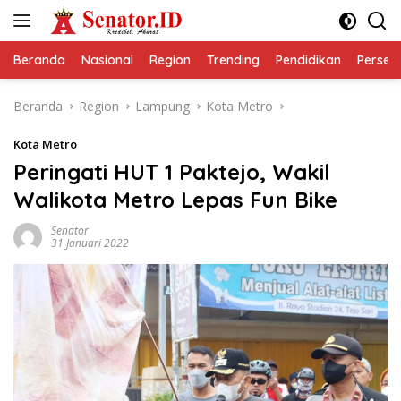
Langsung
ke
konten
Beranda
Nasional
Region
Trending
Pendidikan
Perseps
Beranda
Region
Lampung
Kota Metro
Kota Metro
Peringati HUT 1 Paktejo, Wakil
Walikota Metro Lepas Fun Bike
Senator
31 Januari 2022