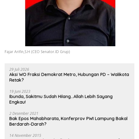
Fajar Arifin,S.H (CEO Senator.ID Grup)
29 Juli 2026
Aksi WO Fraksi Demokrat Metro, Hubungan PD – Walikota
Retak?
19 Juni 2023
Ibunda, Sakitmu Sudah Hilang…Allah Lebih Sayang
Engkau!
2 Desember 2021
Bak Epos Mahabharata, Konferprov PWI Lampung Bakal
Berdarah-Darah?
14 November 2015