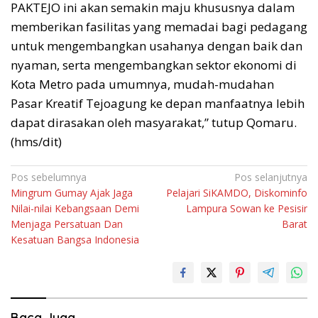
PAKTEJO ini akan semakin maju khususnya dalam
memberikan fasilitas yang memadai bagi pedagang
untuk mengembangkan usahanya dengan baik dan
nyaman, serta mengembangkan sektor ekonomi di
Kota Metro pada umumnya, mudah-mudahan
Pasar Kreatif Tejoagung ke depan manfaatnya lebih
dapat dirasakan oleh masyarakat,” tutup Qomaru.
(hms/dit)
Navigasi
Pos sebelumnya
Pos selanjutnya
Mingrum Gumay Ajak Jaga
Pelajari SiKAMDO, Diskominfo
pos
Nilai-nilai Kebangsaan Demi
Lampura Sowan ke Pesisir
Menjaga Persatuan Dan
Barat
Kesatuan Bangsa Indonesia
Baca Juga