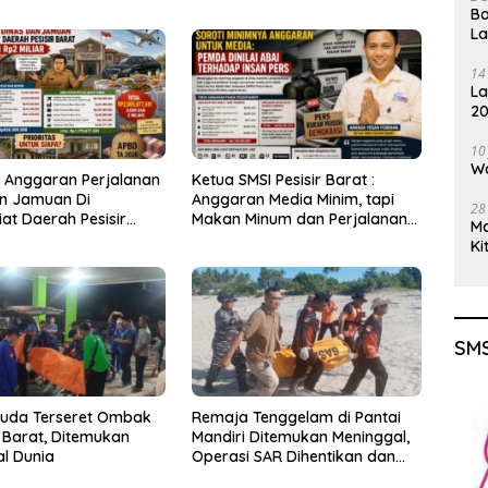
Ba
L
14
La
20
Gu
10
Wa
s Anggaran Perjalanan
Ketua SMSI Pesisir Barat :
n Jamuan Di
Anggaran Media Minim, tapi
28
iat Daerah Pesisir
Makan Minum dan Perjalanan
M
pai Rp2 Miliar
Dinas Bengkak!
Ki
SMS
uda Terseret Ombak
Remaja Tenggelam di Pantai
r Barat, Ditemukan
Mandiri Ditemukan Meninggal,
l Dunia
Operasi SAR Dihentikan dan
dinyatakan selesai