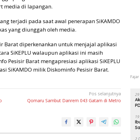
t media di lapangan.
 yang terjadi pada saat awal penerapan SiKAMDO
kas yang diunggah oleh media.
ir Barat diperkenankan untuk menjajal aplikasi
ara SiKEPLU walaupun aplikasi ini masih
o Pesisir Barat mengapresiasi aplikasi SiKEPLU
asi SiKAMDO milik Diskominfo Pesisir Barat.
Fajar
Pos selanjutnya
29
Ak
o
Qomaru Sambut Danrem 043 Gatam di Metro
PD
19
Ib
Sa
2 