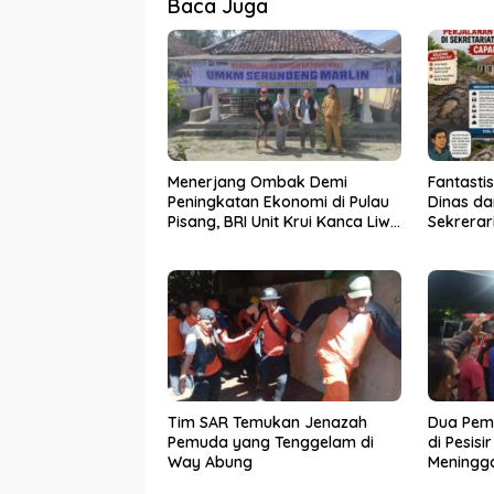
Baca Juga
Menerjang Ombak Demi
Fantasti
Peningkatan Ekonomi di Pulau
Dinas da
Pisang, BRI Unit Krui Kanca Liwa
Sekrerar
Hadir Layani Masyaraka
Barat Ca
Tim SAR Temukan Jenazah
Dua Pem
Pemuda yang Tenggelam di
di Pesisi
Way Abung
Meningga