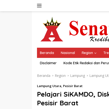
Langsung
ke
konten
Beranda
Nasional
Region
Tre
Disclaimer
Kode Etik Redaksi dan Per
Beranda
Region
Lampung
Lampung Ut
Lampung Utara
,
Pesisir Barat
Pelajari SiKAMDO, D
Pesisir Barat