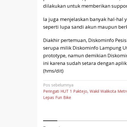
dilakukan untuk memberikan suppor
Ia juga menjelaskan banyak hal-hal
seperti lupa sandi akun maupun ber
Diakhir pertemuan, Diskominfo Pesis
serupa milik Diskominfo Lampung Ut
prototype, namun demikian Diskominf
ini karena sudah setara dengan aplik
(hms/dit)
Navigasi
Pos sebelumnya
Peringati HUT 1 Paktejo, Wakil Walikota Metr
pos
Lepas Fun Bike