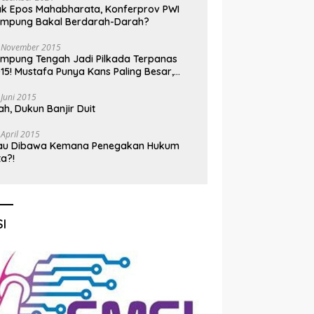
k Epos Mahabharata, Konferprov PWI
ampung Bakal Berdarah-Darah?
 November 2015
mpung Tengah Jadi Pilkada Terpanas
15! Mustafa Punya Kans Paling Besar,
nadi Jadi Kuda Hitam
 Juni 2015
h, Dukun Banjir Duit
 April 2015
au Dibawa Kemana Penegakan Hukum
ta?!
I