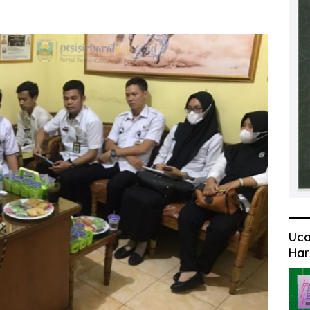
Uca
Har