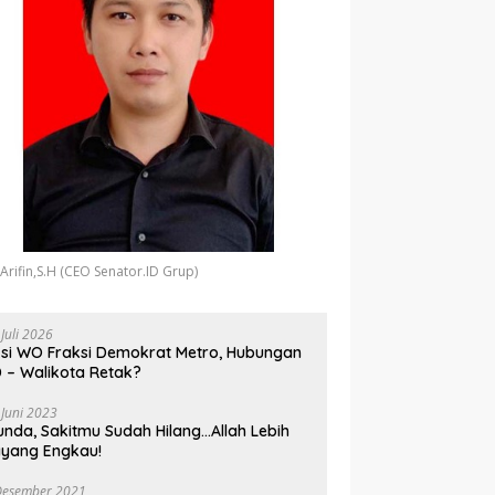
 Arifin,S.H (CEO Senator.ID Grup)
 Juli 2026
si WO Fraksi Demokrat Metro, Hubungan
 – Walikota Retak?
 Juni 2023
unda, Sakitmu Sudah Hilang…Allah Lebih
yang Engkau!
Desember 2021