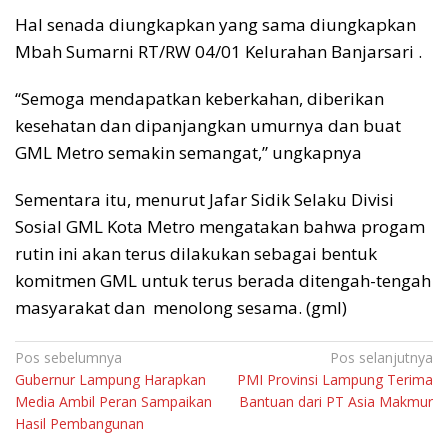
Hal senada diungkapkan yang sama diungkapkan
Mbah Sumarni RT/RW 04/01 Kelurahan Banjarsari .
“Semoga mendapatkan keberkahan, diberikan
kesehatan dan dipanjangkan umurnya dan buat
GML Metro semakin semangat,” ungkapnya
Sementara itu, menurut Jafar Sidik Selaku Divisi
Sosial GML Kota Metro mengatakan bahwa progam
rutin ini akan terus dilakukan sebagai bentuk
komitmen GML untuk terus berada ditengah-tengah
masyarakat dan menolong sesama. (gml)
Navigasi
Pos sebelumnya
Pos selanjutnya
Gubernur Lampung Harapkan
PMI Provinsi Lampung Terima
pos
Media Ambil Peran Sampaikan
Bantuan dari PT Asia Makmur
Hasil Pembangunan