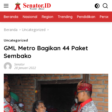
Langsung
ke
konten
Beranda
Nasional
Region
Trending
Pendidikan
Perseps
Beranda
Uncategorized
Uncategorized
GML Metro Bagikan 44 Paket
Sembako
Senator
28 Januari 2022