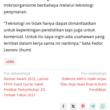
mikroorganisme berbahaya melalui teknologi
penyinaran.
“Teknologi ini tidak hanya dapat dimanfaatkan
untuk kepentingan pendidikan tapi juga untuk
komersial. Untuk itu saya ingin ada usahawan yang
terlibat dalam kerja sama ini nantinya,” kata Fedor
Leonov. (hum)
unila
Navigasi
Pos sebelumnya
Pos selanjutnya
Baznas Award 2022, Laznas
Walikota Metro Hadiri Anjau
pos
PPPA Darul Qur’an Sabet
Silau Raja Skala Brak di Bumi
Predikat Pertumbuhan ZIS
Pendidikan
Terbaik Tahun 2021