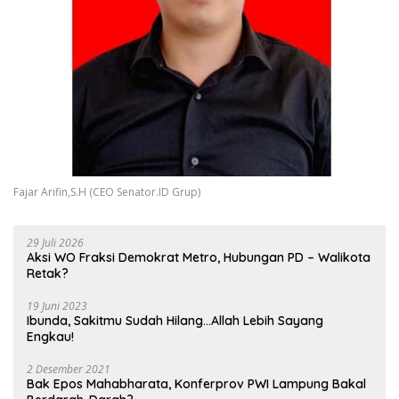
Fajar Arifin,S.H (CEO Senator.ID Grup)
29 Juli 2026
Aksi WO Fraksi Demokrat Metro, Hubungan PD – Walikota
Retak?
19 Juni 2023
Ibunda, Sakitmu Sudah Hilang…Allah Lebih Sayang
Engkau!
2 Desember 2021
Bak Epos Mahabharata, Konferprov PWI Lampung Bakal