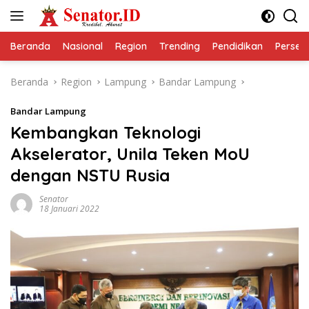
Langsung
ke
konten
Beranda
Nasional
Region
Trending
Pendidikan
Perseps
Beranda
Region
Lampung
Bandar Lampung
Bandar Lampung
Kembangkan Teknologi
Akselerator, Unila Teken MoU
dengan NSTU Rusia
Senator
18 Januari 2022