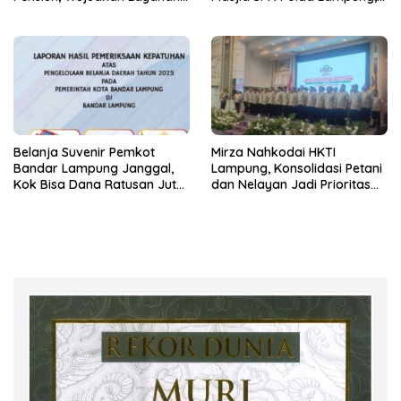
Prima bagi Purnabakti
Wujud Nyata Dukungan
terhadap Sarana Ibadah
Belanja Suvenir Pemkot
Mirza Nahkodai HKTI
Bandar Lampung Janggal,
Lampung, Konsolidasi Petani
Kok Bisa Dana Ratusan Juta
dan Nelayan Jadi Prioritas
Dikembalikan ke PPTK!
Hadapi Musim Kemarau