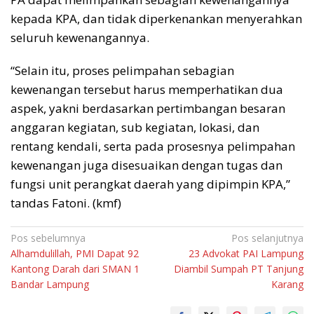
kepada KPA, dan tidak diperkenankan menyerahkan
seluruh kewenangannya.
“Selain itu, proses pelimpahan sebagian
kewenangan tersebut harus memperhatikan dua
aspek, yakni berdasarkan pertimbangan besaran
anggaran kegiatan, sub kegiatan, lokasi, dan
rentang kendali, serta pada prosesnya pelimpahan
kewenangan juga disesuaikan dengan tugas dan
fungsi unit perangkat daerah yang dipimpin KPA,”
tandas Fatoni. (kmf)
Navigasi
Pos sebelumnya
Pos selanjutnya
Alhamdulillah, PMI Dapat 92
23 Advokat PAI Lampung
pos
Kantong Darah dari SMAN 1
Diambil Sumpah PT Tanjung
Bandar Lampung
Karang