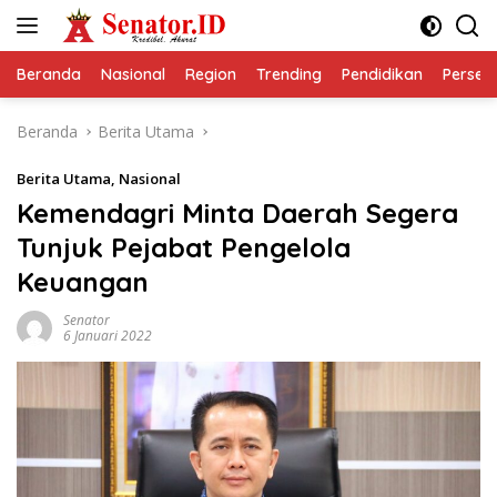
Langsung
ke
konten
Beranda
Nasional
Region
Trending
Pendidikan
Perseps
Beranda
Berita Utama
Berita Utama
,
Nasional
Kemendagri Minta Daerah Segera
Tunjuk Pejabat Pengelola
Keuangan
Senator
6 Januari 2022