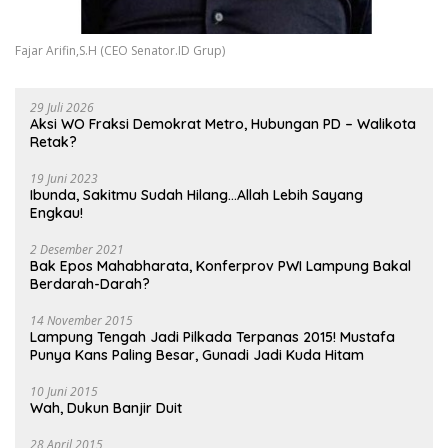
Fajar Arifin,S.H (CEO Senator.ID Grup)
29 Juli 2026
Aksi WO Fraksi Demokrat Metro, Hubungan PD – Walikota
Retak?
19 Juni 2023
Ibunda, Sakitmu Sudah Hilang…Allah Lebih Sayang
Engkau!
2 Desember 2021
Bak Epos Mahabharata, Konferprov PWI Lampung Bakal
Berdarah-Darah?
14 November 2015
Lampung Tengah Jadi Pilkada Terpanas 2015! Mustafa
Punya Kans Paling Besar, Gunadi Jadi Kuda Hitam
10 Juni 2015
Wah, Dukun Banjir Duit
28 April 2015