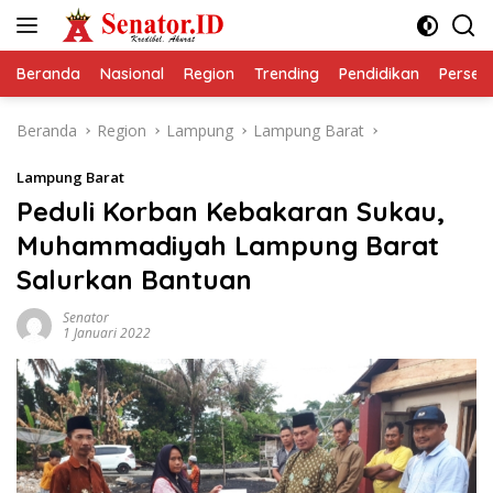
Langsung
ke
konten
Beranda
Nasional
Region
Trending
Pendidikan
Perseps
Beranda
Region
Lampung
Lampung Barat
Lampung Barat
Peduli Korban Kebakaran Sukau,
Muhammadiyah Lampung Barat
Salurkan Bantuan
Senator
1 Januari 2022