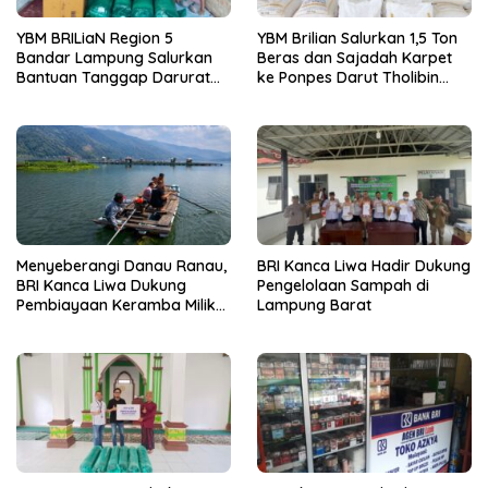
YBM BRILiaN Region 5
YBM Brilian Salurkan 1,5 Ton
Bandar Lampung Salurkan
Beras dan Sajadah Karpet
Bantuan Tanggap Darurat
ke Ponpes Darut Tholibin
Kebakaran ke Ponpes Sunan
Lampung Barat
Bonang Lampung Barat
Menyeberangi Danau Ranau,
BRI Kanca Liwa Hadir Dukung
BRI Kanca Liwa Dukung
Pengelolaan Sampah di
Pembiayaan Keramba Milik
Lampung Barat
Pelaku Usaha di Kaki Gunung
Seminung