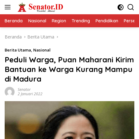
Langsung
ke
konten
Beranda
Nasional
Region
Trending
Pendidikan
Perseps
Beranda
Berita Utama
Berita Utama
,
Nasional
Peduli Warga, Puan Maharani Kirim
Bantuan ke Warga Kurang Mampu
di Madura
Senator
2 Januari 2022