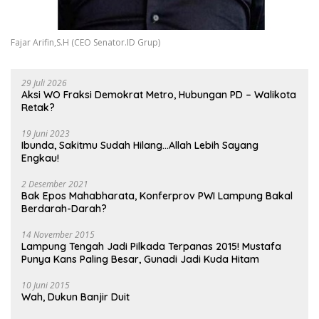
Fajar Arifin,S.H (CEO Senator.ID Grup)
29 Juli 2026
Aksi WO Fraksi Demokrat Metro, Hubungan PD – Walikota
Retak?
19 Juni 2023
Ibunda, Sakitmu Sudah Hilang…Allah Lebih Sayang
Engkau!
2 Desember 2021
Bak Epos Mahabharata, Konferprov PWI Lampung Bakal
Berdarah-Darah?
14 November 2015
Lampung Tengah Jadi Pilkada Terpanas 2015! Mustafa
Punya Kans Paling Besar, Gunadi Jadi Kuda Hitam
10 Juni 2015
Wah, Dukun Banjir Duit