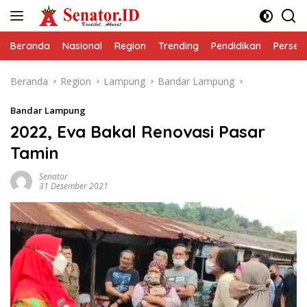
Langsung
ke
konten
Beranda
Nasional
Region
Trending
Pendidikan
Perseps
Beranda
Region
Lampung
Bandar Lampung
Bandar Lampung
2022, Eva Bakal Renovasi Pasar
Tamin
Senator
31 Desember 2021