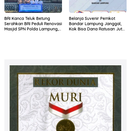
BRI Kanca Teluk Betung
Belanja Suvenir Pemkot
Serahkan BRI Peduli Renovasi
Bandar Lampung Janggal,
Masjid SPN Polda Lampung,
Kok Bisa Dana Ratusan Juta
Wujud Nyata Dukungan
Dikembalikan ke PPTK!
terhadap Sarana Ibadah