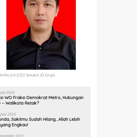
 Arifin,S.H (CEO Senator.ID Grup)
 Juli 2026
si WO Fraksi Demokrat Metro, Hubungan
 – Walikota Retak?
 Juni 2023
unda, Sakitmu Sudah Hilang…Allah Lebih
yang Engkau!
Desember 2021