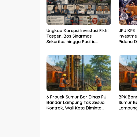
Ungkap Korupsi Investasi Fiktif
JPU KPK 
Taspen, Bos Sinarmas
Investm
Sekuritas hingga Pacific
Pidana 
Sekuritas Diperiksa
6 Proyek Sumur Bor Dinas PU
BPK Bon
Bandar Lampung Tak Sesuai
Sumur Bo
Kontrak, Wali Kota Diminta
Lampung
Bertindak!