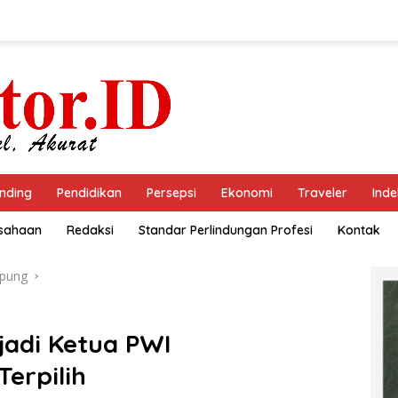
nding
Pendidikan
Persepsi
Ekonomi
Traveler
Inde
usahaan
Redaksi
Standar Perlindungan Profesi
Kontak
pung
jadi Ketua PWI
erpilih