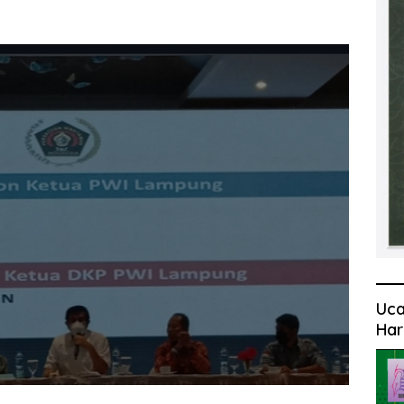
Uca
Har