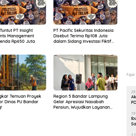
Tuntut PT Insight
PT Pacific Sekuritas Indonesia
ents Management
Disebut Terima Rp108 Juta
Denda Rp650 Juta
dalam Sidang Investasi Fiktif
PT Taspen
Fajar
29
gkar Temuan Proyek
Region 5 Bandar Lampung
Ak
r Dinas PU Bandar
Gelar Apresiasi Nasabah
PD
!
Pensiun, Wujudkan Layanan
Prima bagi Purnabakti
19
Ib
Sa
2 