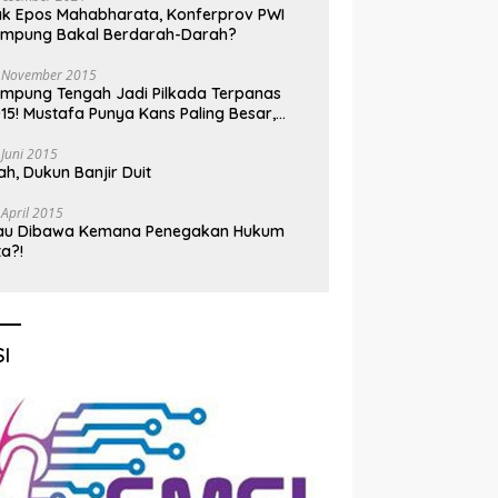
k Epos Mahabharata, Konferprov PWI
ampung Bakal Berdarah-Darah?
 November 2015
mpung Tengah Jadi Pilkada Terpanas
15! Mustafa Punya Kans Paling Besar,
nadi Jadi Kuda Hitam
 Juni 2015
h, Dukun Banjir Duit
 April 2015
au Dibawa Kemana Penegakan Hukum
ta?!
I