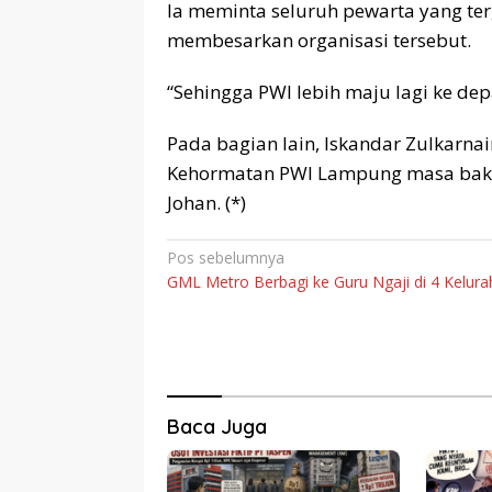
Ia meminta seluruh pewarta yang t
membesarkan organisasi tersebut.
“Sehingga PWI lebih maju lagi ke de
Pada bagian lain, Iskandar Zulkarna
Kehormatan PWI Lampung masa bakti 
Johan. (*)
Navigasi
Pos sebelumnya
GML Metro Berbagi ke Guru Ngaji di 4 Kelur
pos
Baca Juga