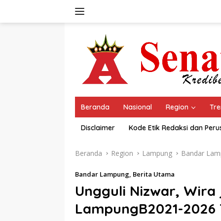
Langsung
ke
konten
Beranda
Nasional
Region
Tre
Disclaimer
Kode Etik Redaksi dan Per
Beranda
Region
Lampung
Bandar Lam
Bandar Lampung
,
Berita Utama
Ungguli Nizwar, Wira 
LampungB2021-2026 T