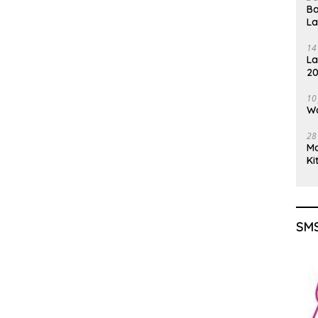
Ba
L
14
La
20
Gu
10
Wa
28
M
Ki
SMS