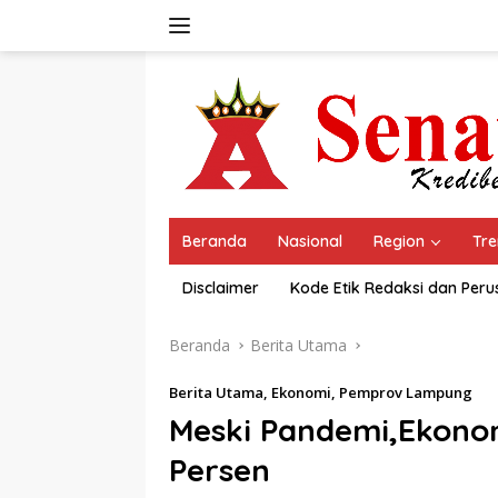
Langsung
ke
konten
Beranda
Nasional
Region
Tre
Disclaimer
Kode Etik Redaksi dan Per
Beranda
Berita Utama
Berita Utama
,
Ekonomi
,
Pemprov Lampung
Meski Pandemi,Ekon
Persen