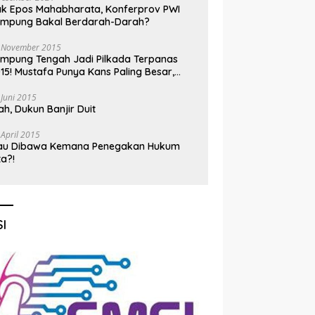
k Epos Mahabharata, Konferprov PWI
ampung Bakal Berdarah-Darah?
 November 2015
mpung Tengah Jadi Pilkada Terpanas
15! Mustafa Punya Kans Paling Besar,
nadi Jadi Kuda Hitam
 Juni 2015
h, Dukun Banjir Duit
 April 2015
au Dibawa Kemana Penegakan Hukum
ta?!
I