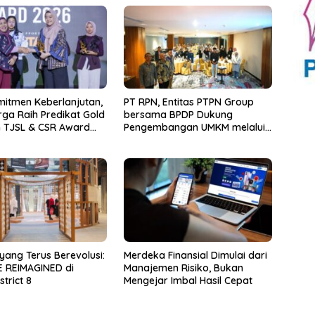
mitmen Keberlanjutan,
PT RPN, Entitas PTPN Group
ga Raih Predikat Gold
bersama BPDP Dukung
 TJSL & CSR Award
Pengembangan UMKM melalui
Workshop Pangan Sehat
Berbasis Minyak Sawit
yang Terus Berevolusi:
Merdeka Finansial Dimulai dari
 REIMAGINED di
Manajemen Risiko, Bukan
trict 8
Mengejar Imbal Hasil Cepat