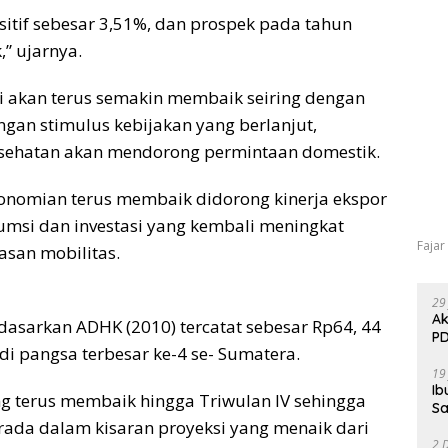
itif sebesar 3,51%, dan prospek pada tahun
” ujarnya.
 akan terus semakin membaik seiring dengan
gan stimulus kebijakan yang berlanjut,
esehatan akan mendorong permintaan domestik.
ekonomian terus membaik didorong kinerja ekspor
nsumsi dan investasi yang kembali meningkat
Fajar
san mobilitas.
29
Ak
dasarkan ADHK (2010) tercatat sebesar Rp64, 44
PD
di pangsa terbesar ke-4 se- Sumatera.
19
Ib
g terus membaik hingga Triwulan IV sehingga
Sa
rada dalam kisaran proyeksi yang menaik dari
2 