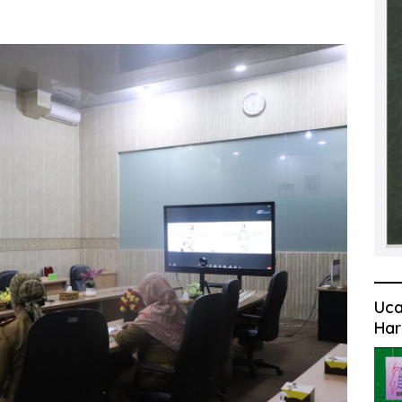
Uca
Har