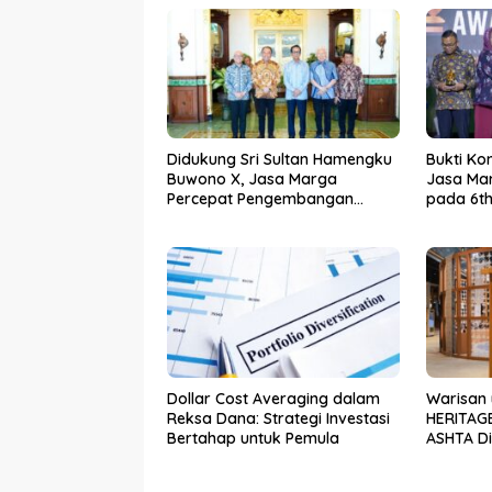
Didukung Sri Sultan Hamengku
Bukti Ko
Buwono X, Jasa Marga
Jasa Mar
Percepat Pengembangan
pada 6th
Akses Bokoharjo Tol Jogja-
2026
Solo untuk Dukung Konektivitas
DIY
Dollar Cost Averaging dalam
Warisan 
Reksa Dana: Strategi Investasi
HERITAGE
Bertahap untuk Pemula
ASHTA Dis