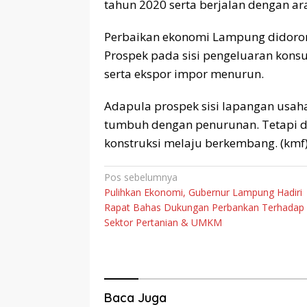
tahun 2020 serta berjalan dengan a
Perbaikan ekonomi Lampung didoron
Prospek pada sisi pengeluaran kons
serta ekspor impor menurun.
Adapula prospek sisi lapangan usaha
tumbuh dengan penurunan. Tetapi di 
konstruksi melaju berkembang. (kmf
Navigasi
Pos sebelumnya
Pulihkan Ekonomi, Gubernur Lampung Hadiri
pos
Rapat Bahas Dukungan Perbankan Terhadap
Sektor Pertanian & UMKM
Baca Juga