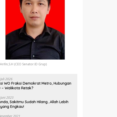
 Arifin,S.H (CEO Senator.ID Grup)
 Juli 2026
si WO Fraksi Demokrat Metro, Hubungan
 – Walikota Retak?
 Juni 2023
unda, Sakitmu Sudah Hilang…Allah Lebih
yang Engkau!
Desember 2021