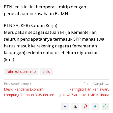
PTN jenis ini ini beroperasi mirip dengan
perusahaan-perusahaan BUMN.
PTN SALKER (Satuan Kerja)
Merupakan sebagai satuan kerja Kementerian
seluruh pendapatannya termasuk SPP mahasiswa
harus masuk ke rekening negara (Kementerian
Keuangan) terlebih dahulu,sebelum digunakan.
(kmf)
fahrizal darminto
unila
Navigasi
Pos sebelumnya
Pos selanjutnya
Meski Pandemi,Ekonomi
Peringati Hari Pahlawan,
pos
Lampung Tumbuh 3,05 Persen
Jokowi Ziarah ke TMP Kalibata