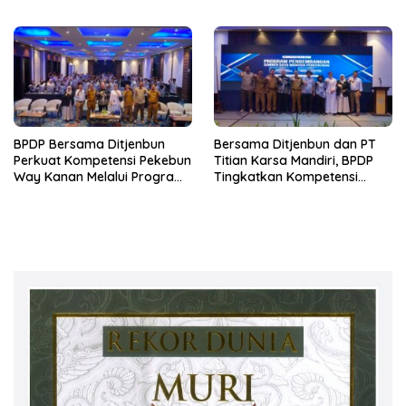
Berkelanjutan
untuk Lampung
BPDP Bersama Ditjenbun
Bersama Ditjenbun dan PT
Perkuat Kompetensi Pekebun
Titian Karsa Mandiri, BPDP
Way Kanan Melalui Program
Tingkatkan Kompetensi
SDM Perkebunan 2026
Pekebun Way Kanan Lewat
Bersama PT Titian Karsa
Program SDM Perkebunan
Mandiri
2026