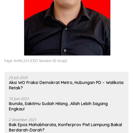
Fajar Arifin,S.H (CEO Senator.ID Grup)
29 Juli 2026
Aksi WO Fraksi Demokrat Metro, Hubungan PD – Walikota
Retak?
19 Juni 2023
Ibunda, Sakitmu Sudah Hilang…Allah Lebih Sayang
Engkau!
2 Desember 2021
Bak Epos Mahabharata, Konferprov PWI Lampung Bakal
Berdarah-Darah?