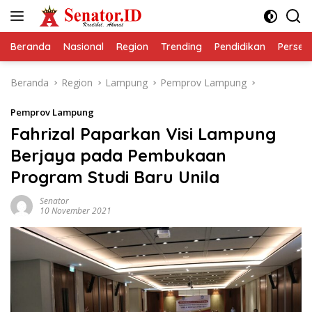
Langsung
ke
konten
Beranda
Nasional
Region
Trending
Pendidikan
Perseps
Beranda
Region
Lampung
Pemprov Lampung
Pemprov Lampung
Fahrizal Paparkan Visi Lampung
Berjaya pada Pembukaan
Program Studi Baru Unila
Senator
10 November 2021