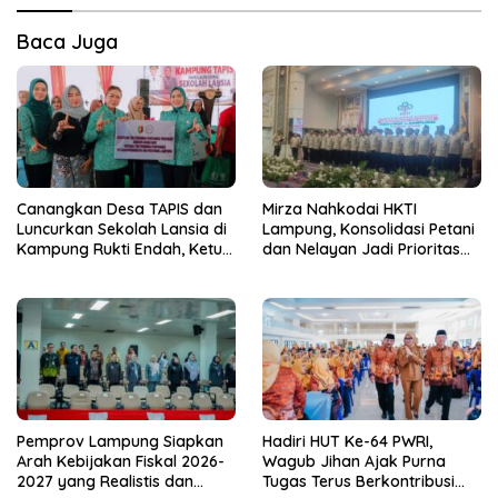
Baca Juga
Canangkan Desa TAPIS dan
Mirza Nahkodai HKTI
Luncurkan Sekolah Lansia di
Lampung, Konsolidasi Petani
Kampung Rukti Endah, Ketua
dan Nelayan Jadi Prioritas
TP PKK Lampung Dorong
Hadapi Musim Kemarau
Pembangunan SDM Dimulai
dari Desa
Pemprov Lampung Siapkan
Hadiri HUT Ke-64 PWRI,
Arah Kebijakan Fiskal 2026-
Wagub Jihan Ajak Purna
2027 yang Realistis dan
Tugas Terus Berkontribusi