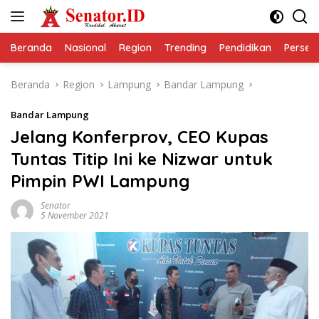
Langsung
ke
konten
Beranda
Nasional
Region
Trending
Pendidikan
Perseps
Beranda
Region
Lampung
Bandar Lampung
Bandar Lampung
Jelang Konferprov, CEO Kupas
Tuntas Titip Ini ke Nizwar untuk
Pimpin PWI Lampung
Senator
5 November 2021