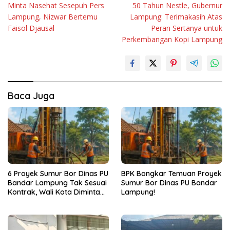
Minta Nasehat Sesepuh Pers
50 Tahun Nestle, Gubernur
pos
Lampung, Nizwar Bertemu
Lampung: Terimakasih Atas
Faisol Djausal
Peran Sertanya untuk
Perkembangan Kopi Lampung
Baca Juga
6 Proyek Sumur Bor Dinas PU
BPK Bongkar Temuan Proyek
Bandar Lampung Tak Sesuai
Sumur Bor Dinas PU Bandar
Kontrak, Wali Kota Diminta
Lampung!
Bertindak!