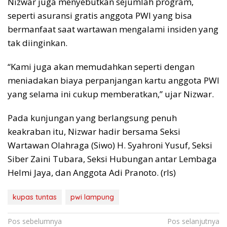
Nizwar juga menyebutkan sejumlah program,
seperti asuransi gratis anggota PWI yang bisa
bermanfaat saat wartawan mengalami insiden yang
tak diinginkan.
“Kami juga akan memudahkan seperti dengan
meniadakan biaya perpanjangan kartu anggota PWI
yang selama ini cukup memberatkan,” ujar Nizwar.
Pada kunjungan yang berlangsung penuh
keakraban itu, Nizwar hadir bersama Seksi
Wartawan Olahraga (Siwo) H. Syahroni Yusuf, Seksi
Siber Zaini Tubara, Seksi Hubungan antar Lembaga
Helmi Jaya, dan Anggota Adi Pranoto. (rls)
kupas tuntas
pwi lampung
Navigasi
Pos sebelumnya
Pos selanjutnya