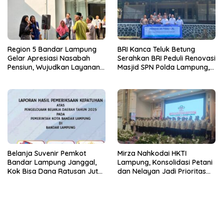
Region 5 Bandar Lampung
BRI Kanca Teluk Betung
Gelar Apresiasi Nasabah
Serahkan BRI Peduli Renovasi
Pensiun, Wujudkan Layanan
Masjid SPN Polda Lampung,
Prima bagi Purnabakti
Wujud Nyata Dukungan
terhadap Sarana Ibadah
Belanja Suvenir Pemkot
Mirza Nahkodai HKTI
Bandar Lampung Janggal,
Lampung, Konsolidasi Petani
Kok Bisa Dana Ratusan Juta
dan Nelayan Jadi Prioritas
Dikembalikan ke PPTK!
Hadapi Musim Kemarau