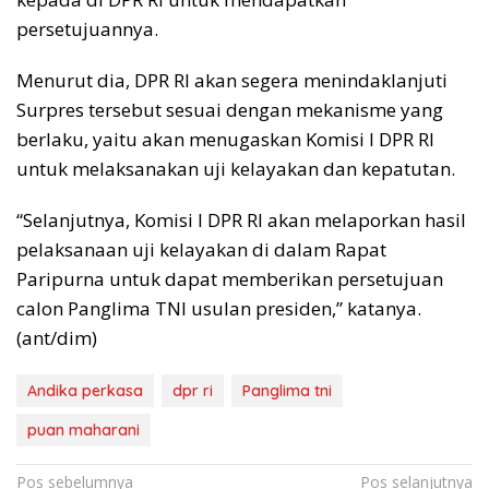
persetujuannya.
Menurut dia, DPR RI akan segera menindaklanjuti
Surpres tersebut sesuai dengan mekanisme yang
berlaku, yaitu akan menugaskan Komisi I DPR RI
untuk melaksanakan uji kelayakan dan kepatutan.
“Selanjutnya, Komisi I DPR RI akan melaporkan hasil
pelaksanaan uji kelayakan di dalam Rapat
Paripurna untuk dapat memberikan persetujuan
calon Panglima TNI usulan presiden,” katanya.
(ant/dim)
Andika perkasa
dpr ri
Panglima tni
puan maharani
Navigasi
Pos sebelumnya
Pos selanjutnya