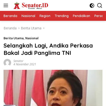
Langsung
ke
konten
Beranda
Nasional
Region
Trending
Pendidikan
Perseps
Beranda
Berita Utama
Berita Utama
,
Nasional
Selangkah Lagi, Andika Perkasa
Bakal Jadi Panglima TNI
Senator
4 November 2021