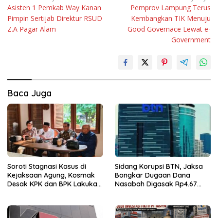
Asisten 1 Pemkab Way Kanan
Pemprov Lampung Terus
pos
Pimpin Sertijab Direktur RSUD
Kembangkan TIK Menuju
Z.A Pagar Alam
Good Governace Lewat e-
Government
Baca Juga
Soroti Stagnasi Kasus di
Sidang Korupsi BTN, Jaksa
Kejaksaan Agung, Kosmak
Bongkar Dugaan Dana
Desak KPK dan BPK Lakukan
Nasabah Digasak Rp4.67
Audit
Miliar