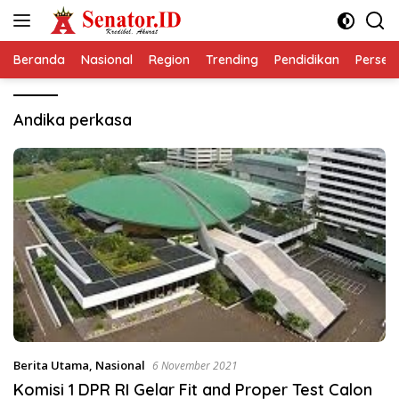
Langsung
ke
konten
Beranda
Nasional
Region
Trending
Pendidikan
Perseps
Andika perkasa
Berita Utama
,
Nasional
6 November 2021
Komisi 1 DPR RI Gelar Fit and Proper Test Calon