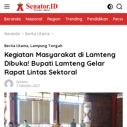
Langsung
ke
konten
Beranda
Nasional
Region
Trending
Pendidikan
Perseps
Beranda
Berita Utama
Berita Utama
,
Lampung Tengah
Kegiatan Masyarakat di Lamteng
Dibuka! Bupati Lamteng Gelar
Rapat Lintas Sektoral
Senator
7 Oktober 2021