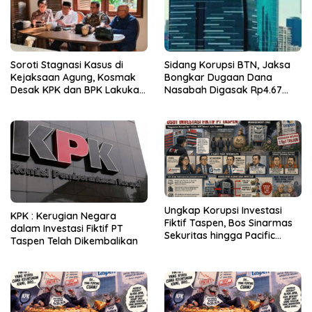
Soroti Stagnasi Kasus di
Sidang Korupsi BTN, Jaksa
Kejaksaan Agung, Kosmak
Bongkar Dugaan Dana
Desak KPK dan BPK Lakukan
Nasabah Digasak Rp4.67
Audit
Miliar
Ungkap Korupsi Investasi
KPK : Kerugian Negara
Fiktif Taspen, Bos Sinarmas
dalam Investasi Fiktif PT
Sekuritas hingga Pacific
Taspen Telah Dikembalikan
Sekuritas Diperiksa