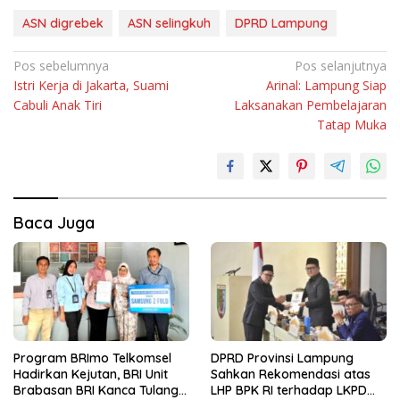
ASN digrebek
ASN selingkuh
DPRD Lampung
Navigasi
Pos sebelumnya
Pos selanjutnya
Istri Kerja di Jakarta, Suami
Arinal: Lampung Siap
pos
Cabuli Anak Tiri
Laksanakan Pembelajaran
Tatap Muka
Baca Juga
Program BRImo Telkomsel
DPRD Provinsi Lampung
Hadirkan Kejutan, BRI Unit
Sahkan Rekomendasi atas
Brabasan BRI Kanca Tulang
LHP BPK RI terhadap LKPD