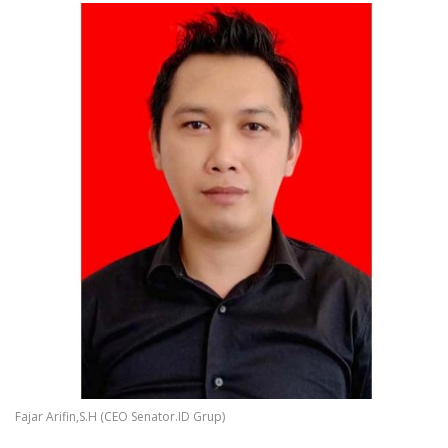
Fajar Arifin,S.H (CEO Senator.ID Grup)