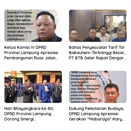
Bawang Serahkan Hadiah
Pemerintah Provinsi
Premium kepada Nasabah
Lampung Tahun Anggaran
Mesuji
2025
Ketua Komisi IV DPRD
Bahas Penyesuaian Tarif Tol
Provinsi Lampung Apresiasi
Bakauheni–Terbanggi Besar,
Pembangunan Ruas Jalan
PT BTB Gelar Rapat Dengar
melalui Program IJD
Pendapat Bareng DPRD
Lampung
Hari Bhayangkara ke-80,
Dukung Pelestarian Budaya,
DPRD Provinsi Lampung
DPRD Lampung Apresiasi
Dorong Sinergi
Gerakan “Mabaraya” Karya
Kelembagaan dengan Polri
Raya