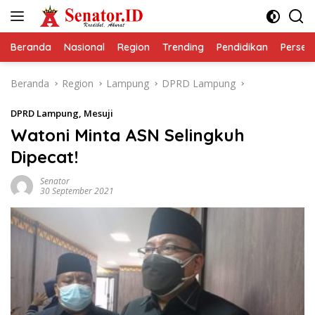
Langsung
ke
konten
Beranda
Nasional
Region
Trending
Pendidikan
Perseps
Beranda
Region
Lampung
DPRD Lampung
DPRD Lampung
,
Mesuji
Watoni Minta ASN Selingkuh
Dipecat!
Senator
30 September 2021