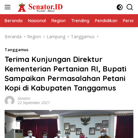
Langsung
ke
konten
Beranda
Nasional
Region
Trending
Pendidikan
Perseps
Beranda
Region
Lampung
Tanggamus
Tanggamus
Terima Kunjungan Direktur
Kementerian Pertanian RI, Bupati
Sampaikan Permasalahan Petani
Kopi di Kabupaten Tanggamus
Senator
22 September 2021