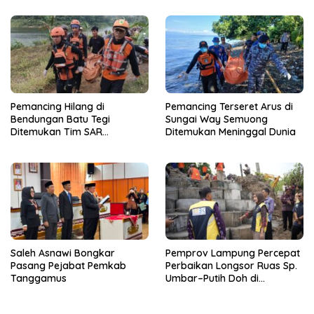
Qur’an Nusantara Yayasan
Dunia
LAZDAI
Pemancing Hilang di
Pemancing Terseret Arus di
Bendungan Batu Tegi
Sungai Way Semuong
Ditemukan Tim SAR
Ditemukan Meninggal Dunia
Gabungan Meninggal Dunia
Saleh Asnawi Bongkar
Pemprov Lampung Percepat
Pasang Pejabat Pemkab
Perbaikan Longsor Ruas Sp.
Tanggamus
Umbar–Putih Doh di
Kabupaten Tanggamus