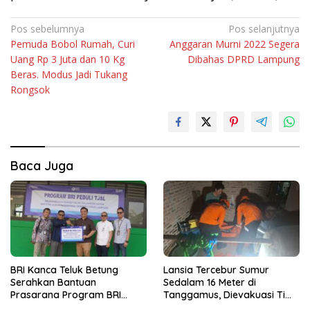
Navigasi
Pos sebelumnya
Pos selanjutnya
Pemuda Bobol Rumah, Curi
Anggaran Murni 2022 Segera
pos
Uang Rp 3 Juta dan 10 Kg
Dibahas DPRD Lampung
Beras. Modus Jadi Tukang
Rongsok
Baca Juga
BRI Kanca Teluk Betung
Lansia Tercebur Sumur
Serahkan Bantuan
Sedalam 16 Meter di
Prasarana Program BRI
Tanggamus, Dievakuasi Tim
Peduli kepada Sekolah
SAR dalam Kondisi Meninggal