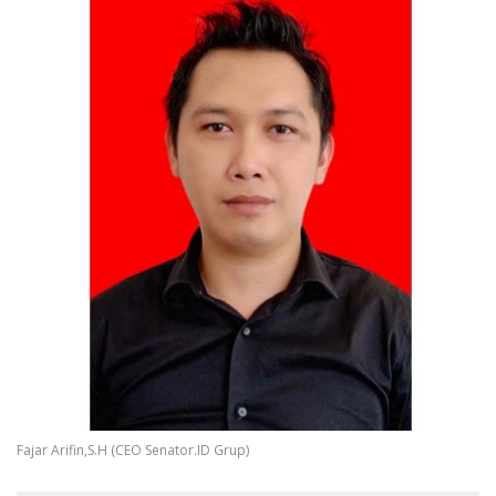
Fajar Arifin,S.H (CEO Senator.ID Grup)