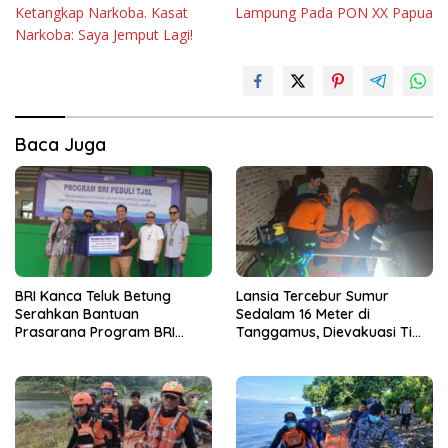
Ketangkap Narkoba. Kasat
Lampung Pada PON XX Papua
Narkoba: Saya Jemput Lagi!
Baca Juga
BRI Kanca Teluk Betung
Lansia Tercebur Sumur
Serahkan Bantuan
Sedalam 16 Meter di
Prasarana Program BRI
Tanggamus, Dievakuasi Tim
Peduli kepada Sekolah
SAR dalam Kondisi Meninggal
Qur’an Nusantara Yayasan
Dunia
LAZDAI