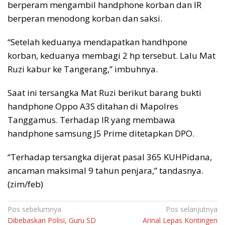
berperam mengambil handphone korban dan IR
berperan menodong korban dan saksi.
“Setelah keduanya mendapatkan handhpone
korban, keduanya membagi 2 hp tersebut. Lalu Mat
Ruzi kabur ke Tangerang,” imbuhnya.
Saat ini tersangka Mat Ruzi berikut barang bukti
handphone Oppo A3S ditahan di Mapolres
Tanggamus. Terhadap IR yang membawa
handphone samsung J5 Prime ditetapkan DPO.
“Terhadap tersangka dijerat pasal 365 KUHPidana,
ancaman maksimal 9 tahun penjara,” tandasnya.
(zim/feb)
Navigasi
Pos sebelumnya
Pos selanjutnya
Dibebaskan Polisi, Guru SD
Arinal Lepas Kontingen
pos