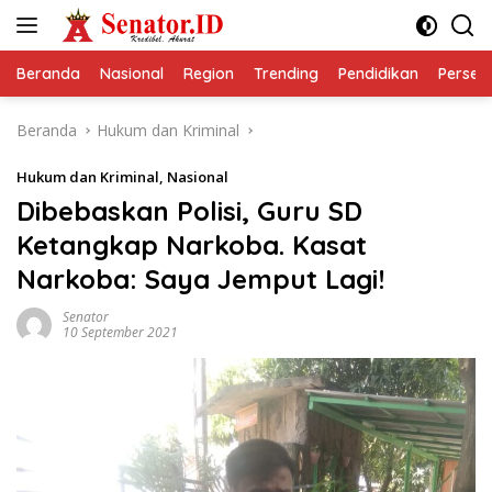
Langsung
ke
konten
Beranda
Nasional
Region
Trending
Pendidikan
Perseps
Beranda
Hukum dan Kriminal
Hukum dan Kriminal
,
Nasional
Dibebaskan Polisi, Guru SD
Ketangkap Narkoba. Kasat
Narkoba: Saya Jemput Lagi!
Senator
10 September 2021