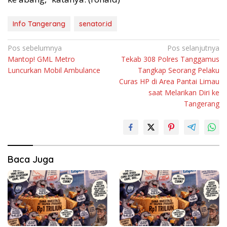
Info Tangerang
senator.id
Navigasi
Pos sebelumnya
Pos selanjutnya
Mantop! GML Metro
Tekab 308 Polres Tanggamus
pos
Luncurkan Mobil Ambulance
Tangkap Seorang Pelaku
Curas HP di Area Pantai Limau
saat Melarikan Diri ke
Tangerang
Baca Juga