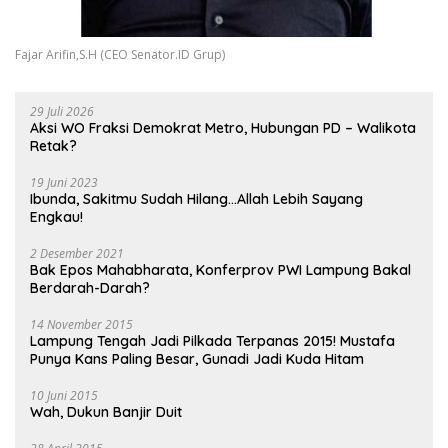
Fajar Arifin,S.H (CEO Senator.ID Grup)
29 Juli 2026
Aksi WO Fraksi Demokrat Metro, Hubungan PD – Walikota
Retak?
19 Juni 2023
Ibunda, Sakitmu Sudah Hilang…Allah Lebih Sayang
Engkau!
2 Desember 2021
Bak Epos Mahabharata, Konferprov PWI Lampung Bakal
Berdarah-Darah?
14 November 2015
Lampung Tengah Jadi Pilkada Terpanas 2015! Mustafa
Punya Kans Paling Besar, Gunadi Jadi Kuda Hitam
10 Juni 2015
Wah, Dukun Banjir Duit