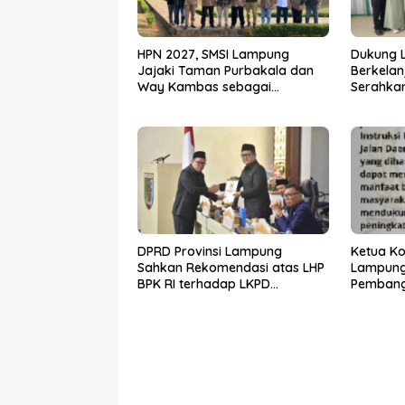
HPN 2027, SMSI Lampung
Dukung 
Jajaki Taman Purbakala dan
Berkelan
Way Kambas sebagai
Serahkan
Destinasi Ekspedisi Budaya
kepada 
Timur
DPRD Provinsi Lampung
Ketua Ko
Sahkan Rekomendasi atas LHP
Lampung
BPK RI terhadap LKPD
Pembang
Pemerintah Provinsi Lampung
melalui 
Tahun Anggaran 2025