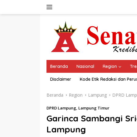
Langsung
ke
konten
Beranda
Nasional
Region
Tre
Disclaimer
Kode Etik Redaksi dan Per
Beranda
Region
Lampung
DPRD Lamp
DPRD Lampung
,
Lampung Timur
Garinca Sambangi Sr
Lampung