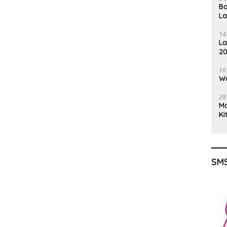
Ba
L
14
La
20
Gu
10
Wa
28
M
Ki
SMS