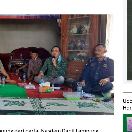
Uca
Har
mpung dari partai Nasdem Dapil Lampung