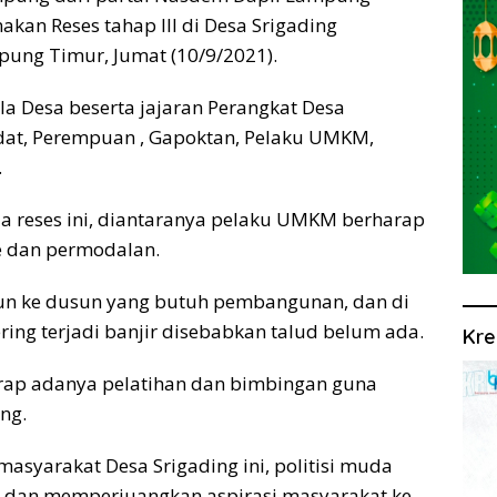
kan Reses tahap III di Desa Srigading
ung Timur, Jumat (10/9/2021).
pala Desa beserta jajaran Perangkat Desa
dat, Perempuan , Gapoktan, Pelaku UMKM,
.
 reses ini, diantaranya pelaku UMKM berharap
e dan permodalan.
sun ke dusun yang butuh pembangunan, dan di
ing terjadi banjir disebabkan talud belum ada.
Kre
ap adanya pelatihan dan bimbingan guna
ng.
syarakat Desa Srigading ini, politisi muda
 dan memperjuangkan aspirasi masyarakat ke