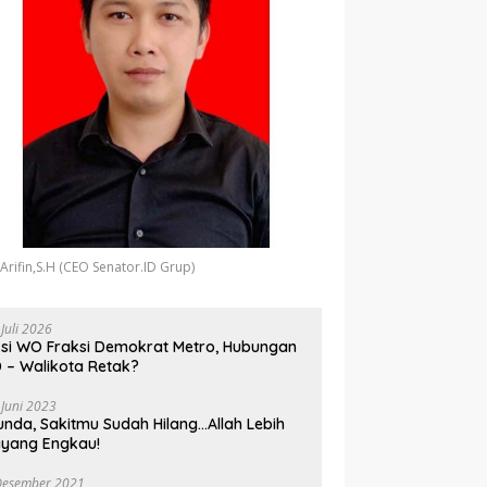
 Arifin,S.H (CEO Senator.ID Grup)
 Juli 2026
si WO Fraksi Demokrat Metro, Hubungan
 – Walikota Retak?
 Juni 2023
unda, Sakitmu Sudah Hilang…Allah Lebih
yang Engkau!
Desember 2021