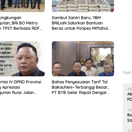
Lingkungan
Sambut Santri Baru, YBM
jutan, BRI BO Metro
BRILiaN Salurkan Bantuan
 TPST Berbasis RDF
Beras untuk Ponpes Miftahul
Pemkab Lampung
Ulum Lampung Timur
Fajar
misi IV DPRD Provinsi
Bahas Penyesuaian Tarif Tol
 Apresiasi
Bakauheni–Terbanggi Besar,
29
unan Ruas Jalan
PT BTB Gelar Rapat Dengar
Ak
Program IJD
Pendapat Bareng DPRD
PD
Lampung
19
Ib
Sa
2 