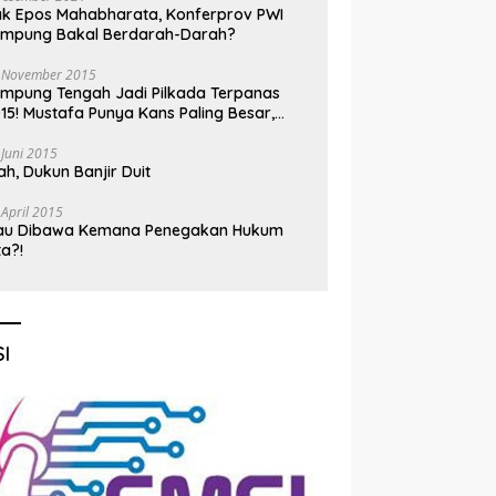
k Epos Mahabharata, Konferprov PWI
ampung Bakal Berdarah-Darah?
 November 2015
mpung Tengah Jadi Pilkada Terpanas
15! Mustafa Punya Kans Paling Besar,
nadi Jadi Kuda Hitam
 Juni 2015
h, Dukun Banjir Duit
 April 2015
au Dibawa Kemana Penegakan Hukum
ta?!
I