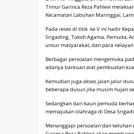
Timur Garinca Reza Pahlevi melaksana
Kecamatan Labuhan Maringgai, Lamp
Pada reses di titik ke V ini hadir Ke
Srigading, Tokoh Agama, Pemuda, A
unsur masyarakat, dan para nelayan
Berbagai persoalan mengemuka pada
adanya bantuan alat pembuatan ku
Kemudian juga akses jalan jalur du
beberapa dusun jika musim hujan ser
Sedangkan dari kaun pemuda berhar
memajukan olahraga di Desa Srigadi
Menanggapi persoalan dan keluhan ma
Garinca Reza Pahlevi akan membawa