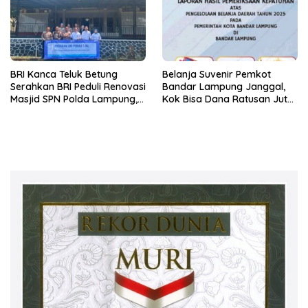
BRI Kanca Teluk Betung
Belanja Suvenir Pemkot
Serahkan BRI Peduli Renovasi
Bandar Lampung Janggal,
Masjid SPN Polda Lampung,
Kok Bisa Dana Ratusan Juta
Wujud Nyata Dukungan
Dikembalikan ke PPTK!
terhadap Sarana Ibadah