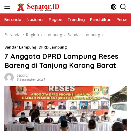
Langsung
ke
konten
Beranda
Nasional
Region
Trending
Pendidikan
Perseps
Beranda
Region
Lampung
Bandar Lampung
Bandar Lampung
,
DPRD Lampung
7 Anggota DPRD Lampung Reses
Bareng di Tanjung Karang Barat
Senator
9 September 2021