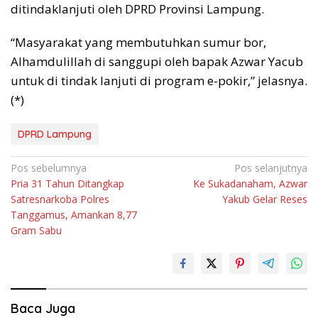
ditindaklanjuti oleh DPRD Provinsi Lampung.
“Masyarakat yang membutuhkan sumur bor,
Alhamdulillah di sanggupi oleh bapak Azwar Yacub
untuk di tindak lanjuti di program e-pokir,” jelasnya.
(*)
DPRD Lampung
Navigasi
Pos sebelumnya
Pos selanjutnya
Pria 31 Tahun Ditangkap
Ke Sukadanaham, Azwar
pos
Satresnarkoba Polres
Yakub Gelar Reses
Tanggamus, Amankan 8,77
Gram Sabu
Baca Juga