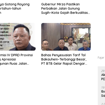
aya Gotong Royong
Gubernur Mirza Pastikan
rtahun-tahun
Perbaikan Jalan Gunung
n
Sugih–Kota Gajah Berkualitas
dan Tepat Sasaran
misi IV DPRD Provinsi
Bahas Penyesuaian Tarif Tol
Fajar
 Apresiasi
Bakauheni–Terbanggi Besar,
unan Ruas Jalan
PT BTB Gelar Rapat Dengar
Program IJD
Pendapat Bareng DPRD
29
Lampung
Ak
PD
19
Ib
Sa
2 