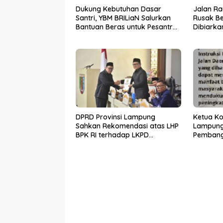
Dukung Kebutuhan Dasar
Jalan R
Santri, YBM BRILiaN Salurkan
Rusak Be
Bantuan Beras untuk Pesantren
Dibiarka
di Lampung Tengah
DPRD Provinsi Lampung
Ketua Ko
Sahkan Rekomendasi atas LHP
Lampung
BPK RI terhadap LKPD
Pembang
Pemerintah Provinsi Lampung
melalui 
Tahun Anggaran 2025