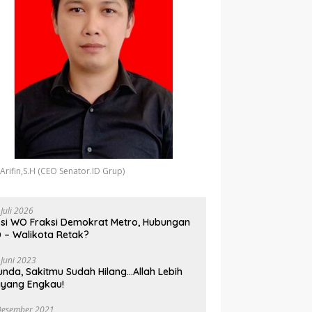
 Arifin,S.H (CEO Senator.ID Grup)
 Juli 2026
si WO Fraksi Demokrat Metro, Hubungan
 – Walikota Retak?
 Juni 2023
unda, Sakitmu Sudah Hilang…Allah Lebih
yang Engkau!
Desember 2021