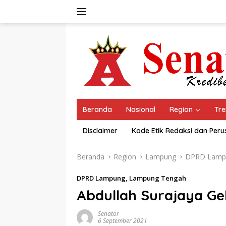
Langsung
ke
konten
Beranda
Nasional
Region
Tre
Disclaimer
Kode Etik Redaksi dan Per
Beranda
Region
Lampung
DPRD Lamp
DPRD Lampung
,
Lampung Tengah
Abdullah Surajaya Ge
Senator
6 September 2021