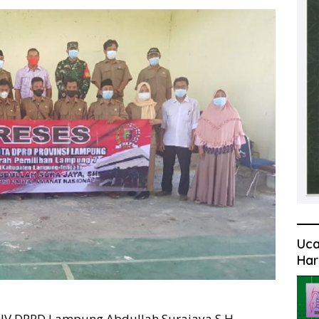
Uca
Har
V DPRD Lampung Abdullah Surajaya S.H,