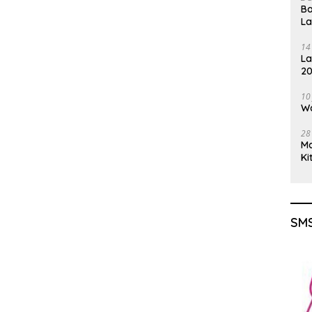
Ba
L
14
La
20
Gu
10
Wa
28
M
Ki
SMS