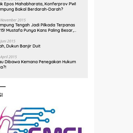
k Epos Mahabharata, Konferprov PWI
ampung Bakal Berdarah-Darah?
 November 2015
mpung Tengah Jadi Pilkada Terpanas
15! Mustafa Punya Kans Paling Besar,
nadi Jadi Kuda Hitam
 Juni 2015
h, Dukun Banjir Duit
 April 2015
au Dibawa Kemana Penegakan Hukum
ta?!
I