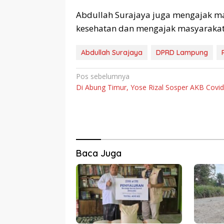
Abdullah Surajaya juga mengajak ma
kesehatan dan mengajak masyarakat 
Abdullah Surajaya
DPRD Lampung
Navigasi
Pos sebelumnya
Di Abung Timur, Yose Rizal Sosper AKB Covi
pos
Baca Juga