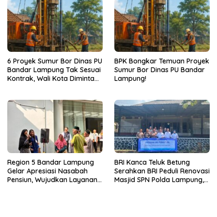
6 Proyek Sumur Bor Dinas PU
BPK Bongkar Temuan Proyek
Bandar Lampung Tak Sesuai
Sumur Bor Dinas PU Bandar
Kontrak, Wali Kota Diminta
Lampung!
Bertindak!
Region 5 Bandar Lampung
BRI Kanca Teluk Betung
Gelar Apresiasi Nasabah
Serahkan BRI Peduli Renovasi
Pensiun, Wujudkan Layanan
Masjid SPN Polda Lampung,
Prima bagi Purnabakti
Wujud Nyata Dukungan
terhadap Sarana Ibadah