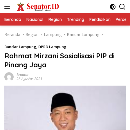
Langsung
ke
konten
Beranda
Nasional
Region
Trending
Pendidikan
Perseps
Beranda
Region
Lampung
Bandar Lampung
Bandar Lampung
,
DPRD Lampung
Rahmat Mirzani Sosialisasi PIP di
Pinang Jaya
Senator
28 Agustus 2021