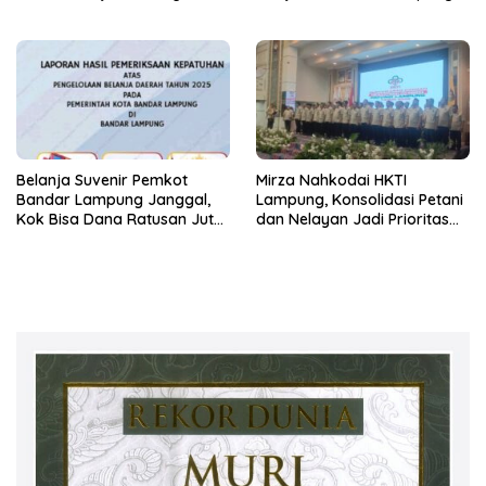
Prima bagi Purnabakti
Wujud Nyata Dukungan
terhadap Sarana Ibadah
Belanja Suvenir Pemkot
Mirza Nahkodai HKTI
Bandar Lampung Janggal,
Lampung, Konsolidasi Petani
Kok Bisa Dana Ratusan Juta
dan Nelayan Jadi Prioritas
Dikembalikan ke PPTK!
Hadapi Musim Kemarau