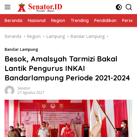
Langsung
ke
konten
Beranda
Nasional
Region
Trending
Pendidikan
Perseps
Beranda
Region
Lampung
Bandar Lampung
Bandar Lampung
Besok, Amalsyah Tarmizi Bakal
Lantik Pengurus INKAI
Bandarlampung Periode 2021-2024
Senator
27 Agustus 2021