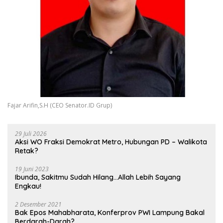
Fajar Arifin,S.H (CEO Senator.ID Grup)
29 Juli 2026
Aksi WO Fraksi Demokrat Metro, Hubungan PD – Walikota
Retak?
19 Juni 2023
Ibunda, Sakitmu Sudah Hilang…Allah Lebih Sayang
Engkau!
2 Desember 2021
Bak Epos Mahabharata, Konferprov PWI Lampung Bakal
Berdarah-Darah?