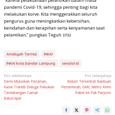
“Karena pelaksanaan pelantikan dalam masa
pandemi Covid-19, sehingga penting bagi kita
melakukan korve. Kita menggerakkan seluruh
pengurus guna meningkatkan kebersihan,
keindahan dan kerapihan serta kenyamanan saat
pelantikan,” pungkas Teguh. (rls)
Amalsyah Tarmizi
INKAI
INKAI kota bandar Lampung
senator.id
Navigasi
Pos sebelumnya
Pos selanjutnya
Demi Muluskan Perizinan,
Belum Tersentuh Bantuan
pos
Kasie Trantib Diduga Palsukan
Pemerintah, GML Metro Kirim
Tandatangan Camat
Paket ke Pak Parjono
BatuCeper