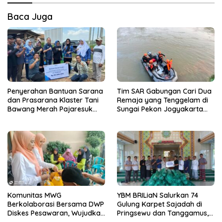
Baca Juga
Penyerahan Bantuan Sarana
Tim SAR Gabungan Cari Dua
dan Prasarana Klaster Tani
Remaja yang Tenggelam di
Bawang Merah Pajaresuk
Sungai Pekon Jogyakarta
Perkuat Ketahanan Pangan
Pringsewu
oleh BRI Kanca Pringsewu
Komunitas MWG
YBM BRILiaN Salurkan 74
Berkolaborasi Bersama DWP
Gulung Karpet Sajadah di
Diskes Pesawaran, Wujudkan
Pringsewu dan Tanggamus,
Pola Hidup Sehat
Tingkatkan Kenyamanan