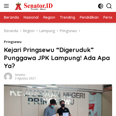
Langsung
ke
konten
Beranda
Nasional
Region
Trending
Pendidikan
Perseps
Beranda
Region
Lampung
Pringsewu
Pringsewu
Kejari Pringsewu “Digeruduk”
Punggawa JPK Lampung! Ada Apa
Ya?
Senator
3 Agustus 2021