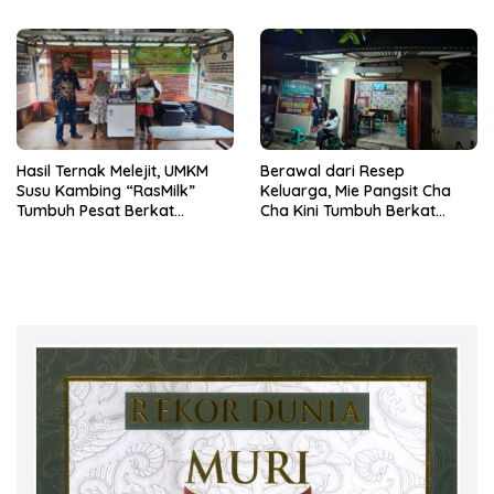
Ibadah Jamaah
Hasil Ternak Melejit, UMKM
Berawal dari Resep
Susu Kambing “RasMilk”
Keluarga, Mie Pangsit Cha
Tumbuh Pesat Berkat
Cha Kini Tumbuh Berkat
Dukungan Pembiayaan KUR
Dukungan KUR BRI Unit
BRI Unit Sukoharjo Pringsewu
Pringsewu II Kanca Pringsewu
Lampung