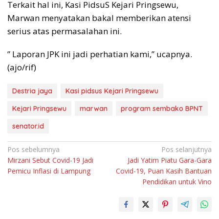
Terkait hal ini, Kasi PidsuS Kejari Pringsewu,
Marwan menyatakan bakal memberikan atensi
serius atas permasalahan ini.
” Laporan JPK ini jadi perhatian kami,” ucapnya.
(ajo/rif)
Destria jaya
Kasi pidsus Kejari Pringsewu
Kejari Pringsewu
marwan
program sembako BPNT
senator.id
Navigasi
Pos sebelumnya
Pos selanjutnya
Mirzani Sebut Covid-19 Jadi
Jadi Yatim Piatu Gara-Gara
pos
Pemicu Inflasi di Lampung
Covid-19, Puan Kasih Bantuan
Pendidikan untuk Vino