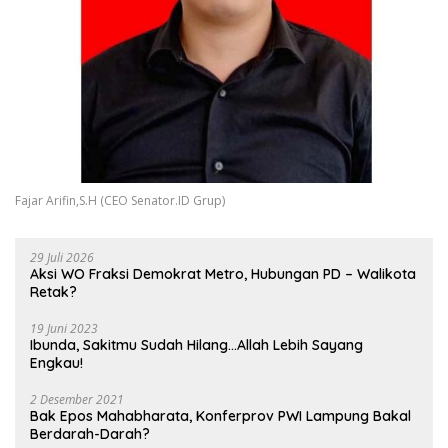
Fajar Arifin,S.H (CEO Senator.ID Grup)
29 Juli 2026
Aksi WO Fraksi Demokrat Metro, Hubungan PD – Walikota
Retak?
19 Juni 2023
Ibunda, Sakitmu Sudah Hilang…Allah Lebih Sayang
Engkau!
2 Desember 2021
Bak Epos Mahabharata, Konferprov PWI Lampung Bakal
Berdarah-Darah?