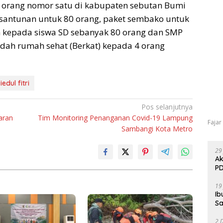
t orang nomor satu di kabupaten sebutan Bumi
santunan untuk 80 orang, paket sembako untuk
ah kepada siswa SD sebanyak 80 orang dan SMP
dah rumah sehat (Berkat) kepada 4 orang
iedul fitri
Pos selanjutnya
aran
Tim Monitoring Penanganan Covid-19 Lampung
Fajar
Sambangi Kota Metro
29
Ak
PD
19
Ib
Sa
2 