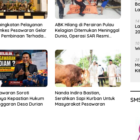
Ba
L
14
ningkatan Pelayanan
ABK Hilang di Perairan Pulau
La
inkes Pesawaran Gelar
Kelagian Ditemukan Meninggal
20
i Pembinaan Terhadap
Dunia, Operasi SAR Resmi
Gu
osyandu
Ditutup
10
Wa
28
M
Ki
awaran Soroti
Nanda Indira Bastian,
ya Kepastian Hukum
Serahkan Sapi Kurban Untuk
SMS
nggaran Desa Durian
Masyarakat Pesawaran