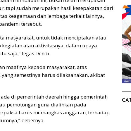
n dalam himbauan ini, bukan telah merupakan
r, tapi sudah merupakan hasil kesepakatan dari
itas keagamaan dan lembaga terkait lainnya,
andemi tersebut.
nta masyarakat, untuk tidak menciptakan atau
kegiatan atau aktivitasnya, dalam upaya
u saja,” tegas Dendi.
n maafnya kepada masyarakat, atas
yang semestinya harus dilaksanakan, akibat
 ada di pemerintah daerah hingga pemerintah
CA
atau pemotongan guna dialihkan pada
terpaksa harus memangkas anggaran, terhadap
elumnya,” bebernya.