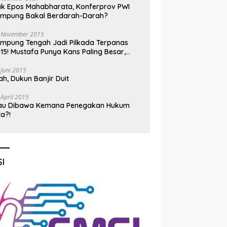
k Epos Mahabharata, Konferprov PWI
ampung Bakal Berdarah-Darah?
 November 2015
mpung Tengah Jadi Pilkada Terpanas
15! Mustafa Punya Kans Paling Besar,
nadi Jadi Kuda Hitam
 Juni 2015
h, Dukun Banjir Duit
 April 2015
au Dibawa Kemana Penegakan Hukum
ta?!
I