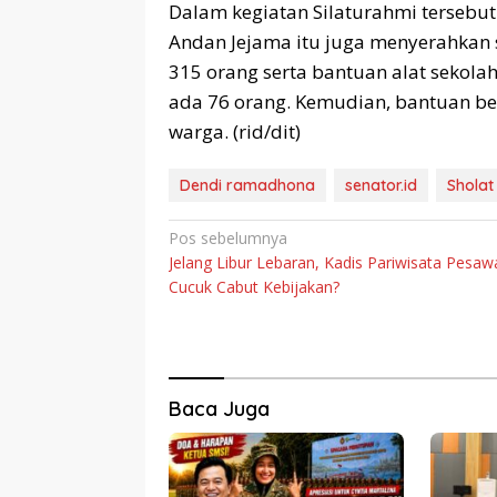
Dalam kegiatan Silaturahmi tersebu
Andan Jejama itu juga menyerahkan 
315 orang serta bantuan alat sekol
ada 76 orang. Kemudian, bantuan be
warga. (rid/dit)
Dendi ramadhona
senator.id
Sholat 
Navigasi
Pos sebelumnya
Jelang Libur Lebaran, Kadis Pariwisata Pesaw
pos
Cucuk Cabut Kebijakan?
Baca Juga