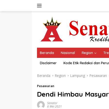
Langsung
ke
konten
Beranda
Nasional
Region
Tre
Disclaimer
Kode Etik Redaksi dan Per
Beranda
Region
Lampung
Pesawaran
Pesawaran
Dendi Himbau Masyar
Senator
6 Mei 2021