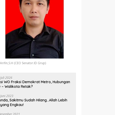
 Arifin,S.H (CEO Senator.ID Grup)
 Juli 2026
si WO Fraksi Demokrat Metro, Hubungan
 – Walikota Retak?
 Juni 2023
unda, Sakitmu Sudah Hilang…Allah Lebih
yang Engkau!
Desember 2021