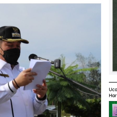
Uca
Har