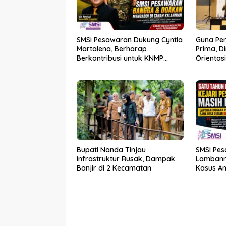
SMSI Pesawaran Dukung Cyntia
Guna Pe
Martalena, Berharap
Prima, D
Berkontribusi untuk KNMP
Orientas
Pesawaran
Kader P
Bupati Nanda Tinjau
SMSI Pes
Infrastruktur Rusak, Dampak
Lambann
Banjir di 2 Kecamatan
Kasus A