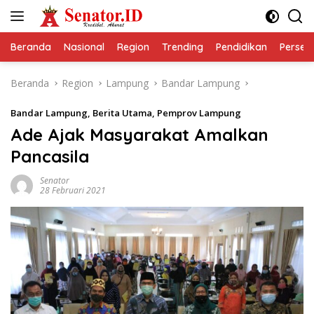
Langsung
ke
konten
Beranda
Nasional
Region
Trending
Pendidikan
Perseps
Beranda
Region
Lampung
Bandar Lampung
Bandar Lampung
,
Berita Utama
,
Pemprov Lampung
Ade Ajak Masyarakat Amalkan
Pancasila
Senator
28 Februari 2021