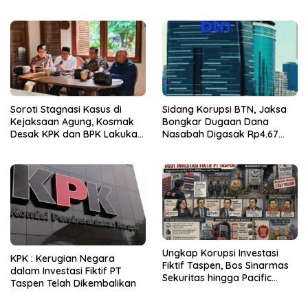
Bebas
Bermasalah!
Soroti Stagnasi Kasus di
Sidang Korupsi BTN, Jaksa
Kejaksaan Agung, Kosmak
Bongkar Dugaan Dana
Desak KPK dan BPK Lakukan
Nasabah Digasak Rp4.67
Audit
Miliar
Ungkap Korupsi Investasi
KPK : Kerugian Negara
Fiktif Taspen, Bos Sinarmas
dalam Investasi Fiktif PT
Sekuritas hingga Pacific
Taspen Telah Dikembalikan
Sekuritas Diperiksa