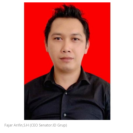
Fajar Arifin,S.H (CEO Senator.ID Grup)