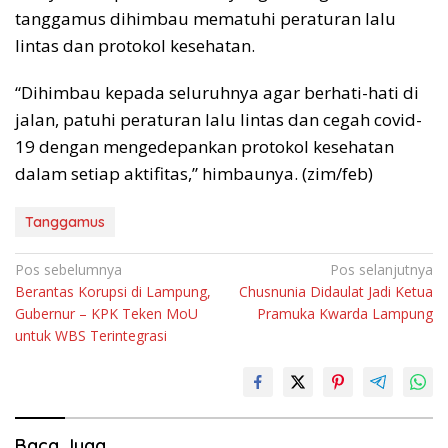
tanggamus dihimbau mematuhi peraturan lalu
lintas dan protokol kesehatan.
“Dihimbau kepada seluruhnya agar berhati-hati di
jalan, patuhi peraturan lalu lintas dan cegah covid-
19 dengan mengedepankan protokol kesehatan
dalam setiap aktifitas,” himbaunya. (zim/feb)
Tanggamus
Navigasi
Pos sebelumnya
Pos selanjutnya
Berantas Korupsi di Lampung,
Chusnunia Didaulat Jadi Ketua
pos
Gubernur – KPK Teken MoU
Pramuka Kwarda Lampung
untuk WBS Terintegrasi
Baca Juga