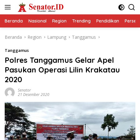
Langsung
ke
konten
Beranda
Nasional
Region
Trending
Pendidikan
Perseps
Beranda
Region
Lampung
Tanggamus
Tanggamus
Polres Tanggamus Gelar Apel
Pasukan Operasi Lilin Krakatau
2020
Senator
21 Desember 2020