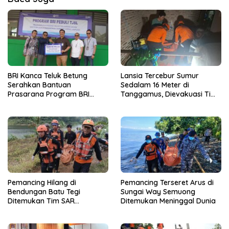
BRI Kanca Teluk Betung
Lansia Tercebur Sumur
Serahkan Bantuan
Sedalam 16 Meter di
Prasarana Program BRI
Tanggamus, Dievakuasi Tim
Peduli kepada Sekolah
SAR dalam Kondisi Meninggal
Qur’an Nusantara Yayasan
Dunia
LAZDAI
Pemancing Hilang di
Pemancing Terseret Arus di
Bendungan Batu Tegi
Sungai Way Semuong
Ditemukan Tim SAR
Ditemukan Meninggal Dunia
Gabungan Meninggal Dunia