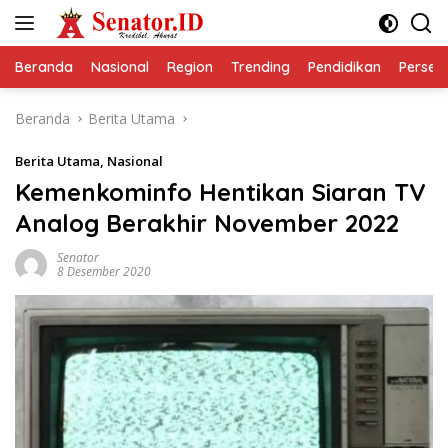
Langsung
ke
konten
Beranda
Nasional
Region
Trending
Pendidikan
Perseps
Beranda
Berita Utama
Berita Utama
,
Nasional
Kemenkominfo Hentikan Siaran TV
Analog Berakhir November 2022
Senator
8 Desember 2020