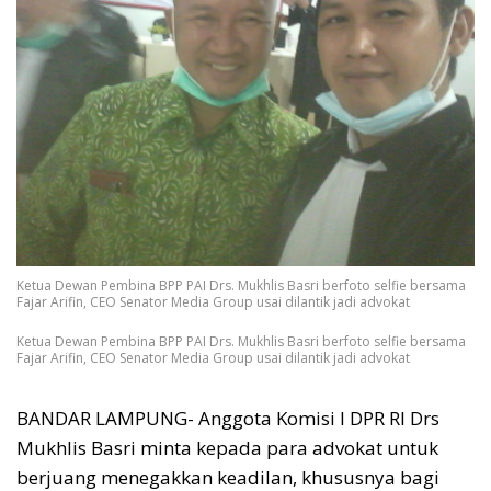
Ketua Dewan Pembina BPP PAI Drs. Mukhlis Basri berfoto selfie bersama
Fajar Arifin, CEO Senator Media Group usai dilantik jadi advokat
Ketua Dewan Pembina BPP PAI Drs. Mukhlis Basri berfoto selfie bersama
Fajar Arifin, CEO Senator Media Group usai dilantik jadi advokat
BANDAR LAMPUNG- Anggota Komisi I DPR RI Drs
Mukhlis Basri minta kepada para advokat untuk
berjuang menegakkan keadilan, khususnya bagi