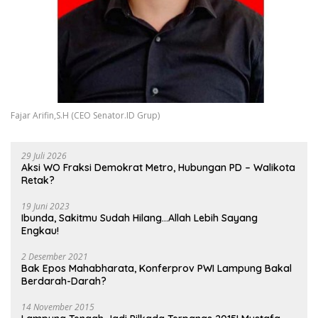
Fajar Arifin,S.H (CEO Senator.ID Grup)
29 Juli 2026
Aksi WO Fraksi Demokrat Metro, Hubungan PD – Walikota
Retak?
19 Juni 2023
Ibunda, Sakitmu Sudah Hilang…Allah Lebih Sayang
Engkau!
2 Desember 2021
Bak Epos Mahabharata, Konferprov PWI Lampung Bakal
Berdarah-Darah?
14 November 2015