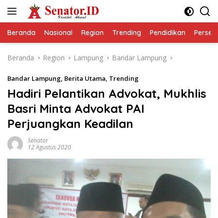
Langsung
ke
konten
Beranda
Nasional
Region
Trending
Pendidikan
Perseps
Beranda
Region
Lampung
Bandar Lampung
Bandar Lampung
,
Berita Utama
,
Trending
Hadiri Pelantikan Advokat, Mukhlis
Basri Minta Advokat PAI
Perjuangkan Keadilan
Senator
12 Agustus 2020