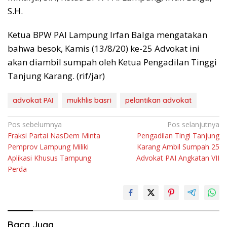
S.H.
Ketua BPW PAI Lampung Irfan Balga mengatakan
bahwa besok, Kamis (13/8/20) ke-25 Advokat ini
akan diambil sumpah oleh Ketua Pengadilan Tinggi
Tanjung Karang. (rif/jar)
advokat PAI
mukhlis basri
pelantikan advokat
Navigasi
Pos sebelumnya
Pos selanjutnya
Fraksi Partai NasDem Minta
Pengadilan Tingi Tanjung
pos
Pemprov Lampung Miliki
Karang Ambil Sumpah 25
Aplikasi Khusus Tampung
Advokat PAI Angkatan VII
Perda
Baca Juga