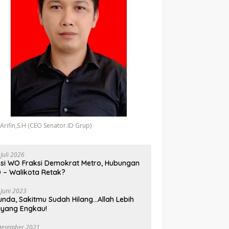
 Arifin,S.H (CEO Senator.ID Grup)
 Juli 2026
si WO Fraksi Demokrat Metro, Hubungan
 – Walikota Retak?
 Juni 2023
unda, Sakitmu Sudah Hilang…Allah Lebih
yang Engkau!
Desember 2021