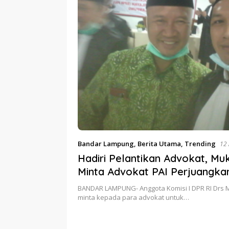
Bandar Lampung
,
Berita Utama
,
Trending
12 
Hadiri Pelantikan Advokat, Muk
Minta Advokat PAI Perjuangka
BANDAR LAMPUNG- Anggota Komisi I DPR RI Drs M
minta kepada para advokat untuk…