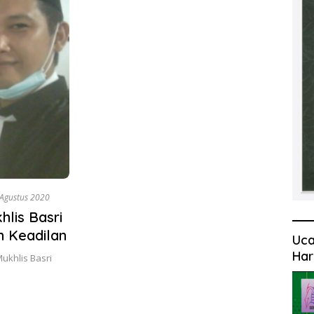
Agustus 2020
hlis Basri
n Keadilan
Uca
Har
ukhlis Basri