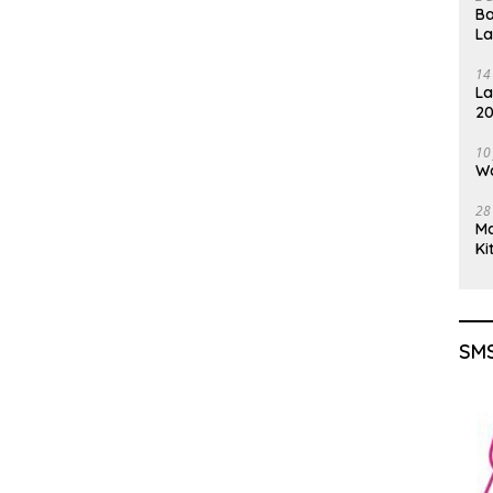
Ba
L
14
La
20
Gu
10
Wa
28
M
Ki
SMS