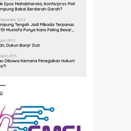
k Epos Mahabharata, Konferprov PWI
ampung Bakal Berdarah-Darah?
 November 2015
mpung Tengah Jadi Pilkada Terpanas
15! Mustafa Punya Kans Paling Besar,
nadi Jadi Kuda Hitam
 Juni 2015
h, Dukun Banjir Duit
 April 2015
au Dibawa Kemana Penegakan Hukum
ta?!
I