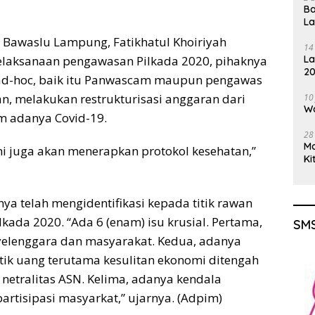
Ba
L
Bawaslu Lampung, Fatikhatul Khoiriyah
14
laksanaan pengawasan Pilkada 2020, pihaknya
La
20
 ad-hoc, baik itu Panwascam maupun pengawas
Gu
n, melakukan restrukturisasi anggaran dari
10
Wa
m adanya Covid-19.
28
M
 juga akan menerapkan protokol kesehatan,”
Ki
ya telah mengidentifikasi kepada titik rawan
lkada 2020. “Ada 6 (enam) isu krusial. Pertama,
SMS
yelenggara dan masyarakat. Kedua, adanya
litik uang terutama kesulitan ekonomi ditengah
 netralitas ASN. Kelima, adanya kendala
artisipasi masyarkat,” ujarnya. (Adpim)