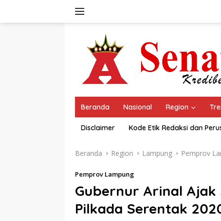
Langsung
ke
konten
Beranda
Nasional
Region
Tre
Disclaimer
Kode Etik Redaksi dan Per
Beranda
Region
Lampung
Pemprov L
Pemprov Lampung
Gubernur Arinal Ajak
Pilkada Serentak 20