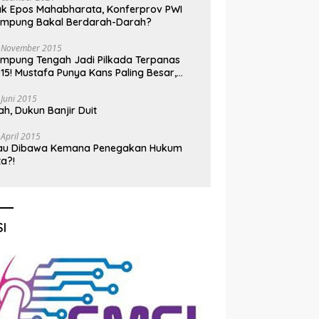
k Epos Mahabharata, Konferprov PWI
ampung Bakal Berdarah-Darah?
 November 2015
mpung Tengah Jadi Pilkada Terpanas
15! Mustafa Punya Kans Paling Besar,
nadi Jadi Kuda Hitam
 Juni 2015
h, Dukun Banjir Duit
 April 2015
au Dibawa Kemana Penegakan Hukum
ta?!
I