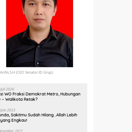
 Arifin,S.H (CEO Senator.ID Grup)
 Juli 2026
si WO Fraksi Demokrat Metro, Hubungan
 – Walikota Retak?
 Juni 2023
unda, Sakitmu Sudah Hilang…Allah Lebih
yang Engkau!
Desember 2021