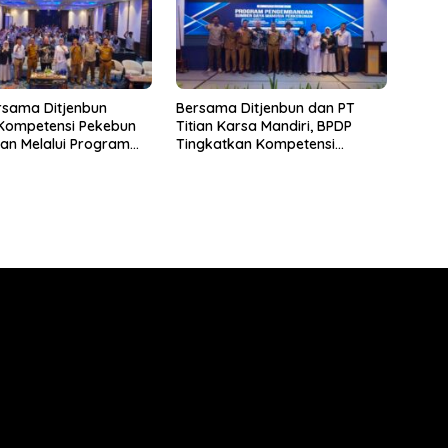
rsama Ditjenbun
Bersama Ditjenbun dan PT
 Kompetensi Pekebun
Titian Karsa Mandiri, BPDP
an Melalui Program
Tingkatkan Kompetensi
kebunan 2026
Pekebun Way Kanan Lewat
PT Titian Karsa
Program SDM Perkebunan
2026