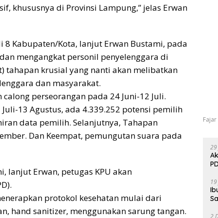
, khususnya di Provinsi Lampung,” jelas Erwan
i 8 Kabupaten/Kota, lanjut Erwan Bustami, pada
 dan mengangkat personil penyelenggara di
t) tahapan krusial yang nanti akan melibatkan
elenggara dan masyarakat.
n calong perseorangan pada 24 Juni-12 Juli.
Juli-13 Agustus, ada 4.339.252 potensi pemilih
Fajar
iran data pemilih. Selanjutnya, Tahapan
ember. Dan Keempat, pemungutan suara pada
29
Ak
PD
i, lanjut Erwan, petugas KPU akan
19
D).
Ib
menerapkan protokol kesehatan mulai dari
Sa
an, hand sanitizer, menggunakan sarung tangan.
2 