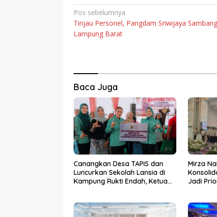
Navigasi
Pos sebelumnya
Tinjau Personel, Pangdam Sriwijaya Sambang
pos
Lampung Barat
Baca Juga
Canangkan Desa TAPIS dan
Mirza Na
Luncurkan Sekolah Lansia di
Konsolid
Kampung Rukti Endah, Ketua
Jadi Pri
TP PKK Lampung Dorong
Kemara
Pembangunan SDM Dimulai
dari Desa