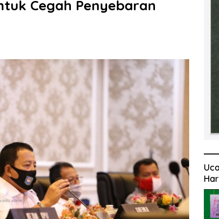
untuk Cegah Penyebaran
Uca
Har