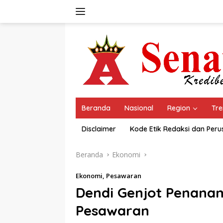
Langsung
ke
konten
Beranda
Nasional
Region
Tre
Disclaimer
Kode Etik Redaksi dan Per
Beranda
Ekonomi
Ekonomi
,
Pesawaran
Dendi Genjot Penanam
Pesawaran