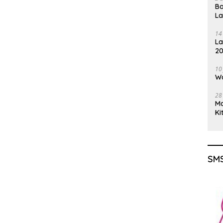
Ba
L
14
La
20
Gu
10
Wa
28
M
Ki
SMS