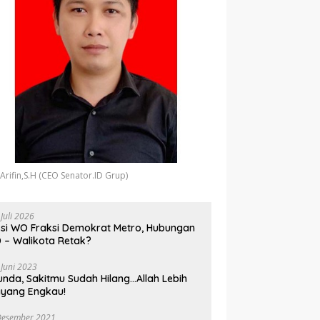
 Arifin,S.H (CEO Senator.ID Grup)
 Juli 2026
si WO Fraksi Demokrat Metro, Hubungan
 – Walikota Retak?
 Juni 2023
unda, Sakitmu Sudah Hilang…Allah Lebih
yang Engkau!
Desember 2021