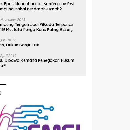
k Epos Mahabharata, Konferprov PWI
ampung Bakal Berdarah-Darah?
 November 2015
mpung Tengah Jadi Pilkada Terpanas
15! Mustafa Punya Kans Paling Besar,
nadi Jadi Kuda Hitam
 Juni 2015
h, Dukun Banjir Duit
 April 2015
au Dibawa Kemana Penegakan Hukum
ta?!
I