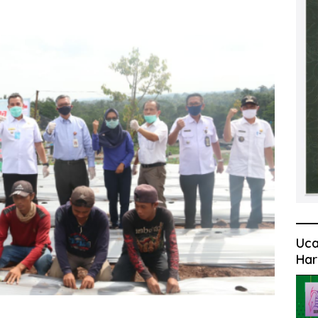
Uca
Har