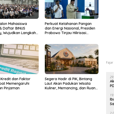
Calon Mahasiswa
Perkuat Ketahanan Pangan
& Daftar BINUS
dan Energi Nasional, Presiden
ty, Wujudkan Langkah
Prabowo Tinjau Hilirisasi
uju Karier Global
Bioetanol PTPN I (Persero),
Subholding Perkebunan
Nusantara
Fajar
29
 Kredit dan Faktor
Segera Hadir di PIK, Bintang
Ak
pat Memengaruhi
Laut Akan Padukan Wisata
PD
an Pinjaman
Kuliner, Memancing, dan Ruang
Komunitas
19
Ib
Sa
2 