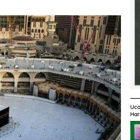
Uca
Har