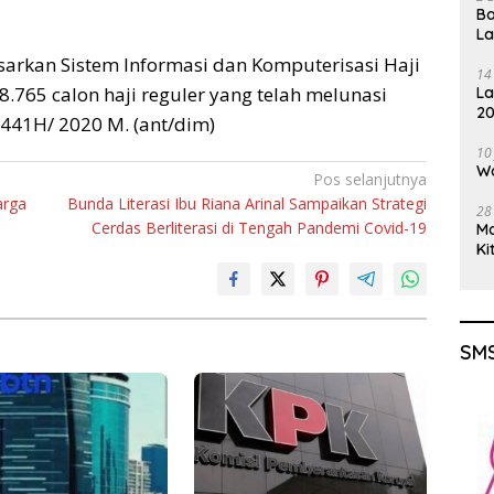
Ba
L
rkan Sistem Informasi dan Komputerisasi Haji
14
765 calon haji reguler yang telah melunasi
La
20
1441H/ 2020 M. (ant/dim)
Gu
10
Wa
Pos selanjutnya
arga
Bunda Literasi Ibu Riana Arinal Sampaikan Strategi
28
Cerdas Berliterasi di Tengah Pandemi Covid-19
M
Ki
SMS