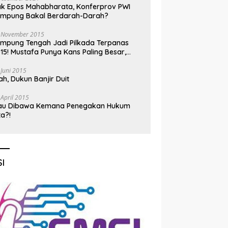
k Epos Mahabharata, Konferprov PWI
ampung Bakal Berdarah-Darah?
 November 2015
mpung Tengah Jadi Pilkada Terpanas
15! Mustafa Punya Kans Paling Besar,
nadi Jadi Kuda Hitam
 Juni 2015
h, Dukun Banjir Duit
 April 2015
au Dibawa Kemana Penegakan Hukum
ta?!
I