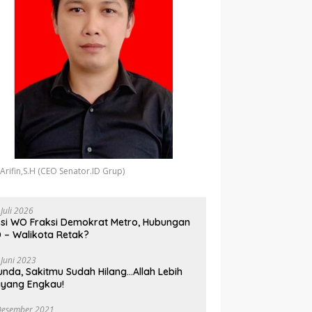
 Arifin,S.H (CEO Senator.ID Grup)
 Juli 2026
si WO Fraksi Demokrat Metro, Hubungan
 – Walikota Retak?
 Juni 2023
unda, Sakitmu Sudah Hilang…Allah Lebih
yang Engkau!
Desember 2021