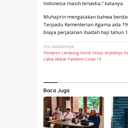
Indonesia masih tersedia,” katanya.
Muhajirin mengatakan bahwa berdasa
Terpadu Kementerian Agama ada 198.
biaya perjalanan ibadah haji tahun 
Navigasi
Pos sebelumnya
Pemprov Lampung Soroti Serius Anjloknya H
pos
Cabai Akibat Pandemi Covid-19
Baca Juga