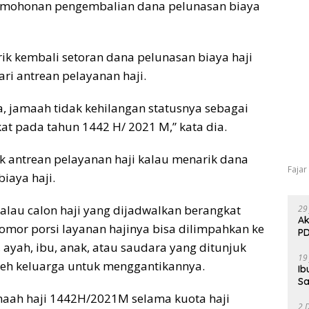
rmohonan pengembalian dana pelunasan biaya
ik kembali setoran dana pelunasan biaya haji
ri antrean pelayanan haji.
, jamaah tidak kehilangan statusnya sebagai
at pada tahun 1442 H/ 2021 M,” kata dia.
ak antrean pelayanan haji kalau menarik dana
Fajar
iaya haji.
alau calon haji yang dijadwalkan berangkat
29
Ak
mor porsi layanan hajinya bisa dilimpahkan ke
PD
, ayah, ibu, anak, atau saudara yang ditunjuk
19
 oleh keluarga untuk menggantikannya.
Ib
Sa
amaah haji 1442H/2021M selama kuota haji
2 