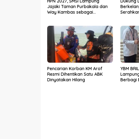
HPN 2027, SMSI Lampung
Dukung 
Jajaki Taman Purbakala dan
Berkelan
Way Kambas sebagai
Serahkan
Destinasi Ekspedisi Budaya
kepada 
Timur
Pencarian Korban KM Arof
YBM BRIL
Resmi Dihentikan Satu ABK
Lampung
Dinyatakan Hilang
Berbagi 
Pondok P
Lampung