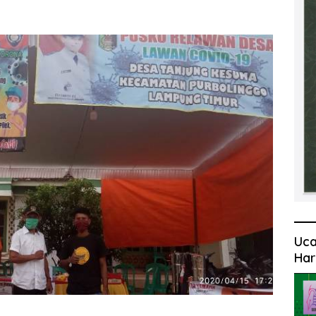
Uca
Har