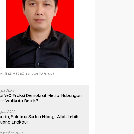
 Arifin,S.H (CEO Senator.ID Grup)
 Juli 2026
si WO Fraksi Demokrat Metro, Hubungan
 – Walikota Retak?
 Juni 2023
unda, Sakitmu Sudah Hilang…Allah Lebih
yang Engkau!
Desember 2021