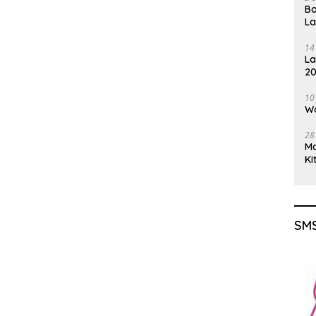
Ba
L
14
La
20
Gu
10
Wa
28
M
Ki
SMS