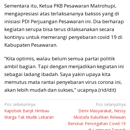
Sementara itu, Ketua PKB Pesawaran Matrohupi,
mengapresiasi atas terlaksananya baksos yang di
inisiasi PDI Perjuangan Pesawaran ini. Dia berharap
kegiatan serupa bisa terus dilaksanakan secara
kontinyu untuk memerangi penyebaran covid 19 di
Kabupaten Pesawaran.
“Kita optimis, walau belum semua partai politik
ambil bagian. Tapi dengan menjadikan kegiatan ini
sebagai ladang ibadah. Saya yakin upaya kita
memutus mata rantai penyebaran virus corona ini,
akan lebih mudah dan sukses,” ucapnya.(rid/dit)
Navigasi
Pos sebelumnya
Pos selanjutnya
Kapolsek Banjit Himbau
Demi Masyarakat, Nessy
pos
Warga Tak Mudik Lebaran
Mustafa Kukuhkan Relawan
Bersinar Pencegahan Covid-19
di Lampung Tengah