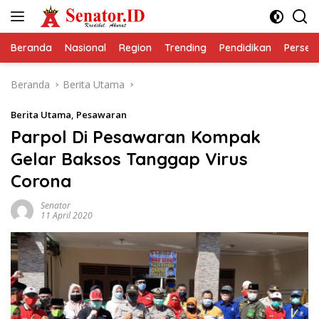
Langsung
ke
konten
Beranda
Nasional
Region
Trending
Pendidikan
Perseps
Beranda
Berita Utama
Berita Utama
,
Pesawaran
Parpol Di Pesawaran Kompak
Gelar Baksos Tanggap Virus
Corona
Senator
11 April 2020