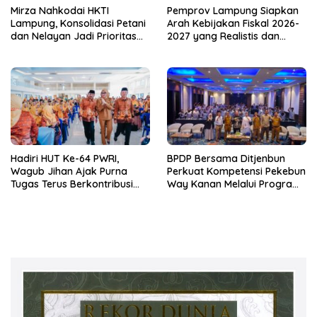
Mirza Nahkodai HKTI
Pemprov Lampung Siapkan
Lampung, Konsolidasi Petani
Arah Kebijakan Fiskal 2026-
dan Nelayan Jadi Prioritas
2027 yang Realistis dan
Hadapi Musim Kemarau
Berkelanjutan
Hadiri HUT Ke-64 PWRI,
BPDP Bersama Ditjenbun
Wagub Jihan Ajak Purna
Perkuat Kompetensi Pekebun
Tugas Terus Berkontribusi
Way Kanan Melalui Program
untuk Lampung
SDM Perkebunan 2026
Bersama PT Titian Karsa
Mandiri