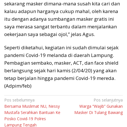
sekarang masker dimana-mana susah kita cari dan
kalau adapun harganya cukup mahal, oleh karena
itu dengan adanya sumbangan masker gratis ini
saya merasa sangat terbantu dalam menjalankan
oekerjaan saya sebagai ojol,” jelas Agus.
Seperti diketahui, kegiatan ini sudah dimulai sejak
pandemi Covid-19 melanda di daerah Lampung.
Pembagian sembako, masker, ACT, dan face shield
berlangsung sejak hari kamis (2/04/20) yang akan
tetap berjalan hingga pandemi Covid-19 mereda.
(Adpim/feb)
Navigasi
Pos sebelumnya
Pos selanjutnya
Bersama Muslimat NU, Nessy
Warga “Wajib” Gunakan
pos
Mustafa Serahkan Bantuan Ke
Masker Di Tulang Bawang
Posko Covid-19 Polres
Lampung Tengah