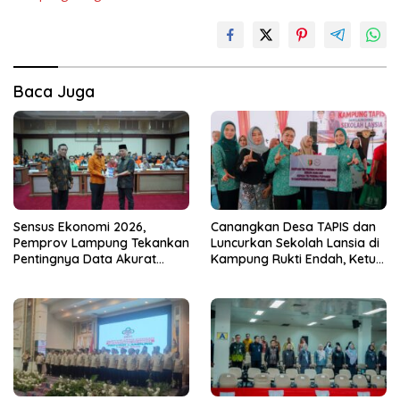
Baca Juga
Sensus Ekonomi 2026,
Canangkan Desa TAPIS dan
Pemprov Lampung Tekankan
Luncurkan Sekolah Lansia di
Pentingnya Data Akurat
Kampung Rukti Endah, Ketua
untuk Kebijakan Tepat
TP PKK Lampung Dorong
Sasaran
Pembangunan SDM Dimulai
dari Desa