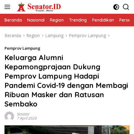
Langsung
ke
konten
Beranda
Nasional
Region
Trending
Pendidikan
Perseps
Beranda
Region
Lampung
Pemprov Lampung
Pemprov Lampung
Keluarga Alumni
Kepamongprajaan Dukung
Pemprov Lampung Hadapi
Pandemi Covid-19 dengan Membagi
Ribuan Masker dan Ratusan
Sembako
Senator
7 April 2020