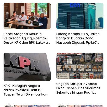
Soroti Stagnasi Kasus di
Sidang Korupsi BTN, Jaksa
Kejaksaan Agung, Kosmak
Bongkar Dugaan Dana
Desak KPK dan BPK Lakukan
Nasabah Digasak Rp4.67
Audit
Miliar
Ungkap Korupsi Investasi
KPK : Kerugian Negara
Fiktif Taspen, Bos Sinarmas
dalam Investasi Fiktif PT
Sekuritas hingga Pacific
Taspen Telah Dikembalikan
Sekuritas Diperiksa