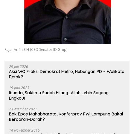
Fajar Arifin,S.H (CEO Senator.ID Grup)
29 Juli 2026
Aksi WO Fraksi Demokrat Metro, Hubungan PD – Walikota
Retak?
19 Juni 2023
Ibunda, Sakitmu Sudah Hilang…Allah Lebih Sayang
Engkau!
2 Desember 2021
Bak Epos Mahabharata, Konferprov PWI Lampung Bakal
Berdarah-Darah?
14 November 2015