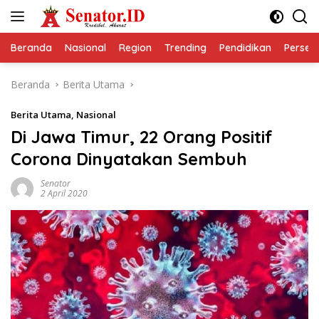
Langsung
ke
konten
Beranda
Nasional
Region
Trending
Pendidikan
Perseps
Beranda
Berita Utama
Berita Utama
,
Nasional
Di Jawa Timur, 22 Orang Positif
Corona Dinyatakan Sembuh
Senator
2 April 2020