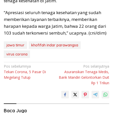
tenaga kesehatan di Jatim.
“Apresiasi seluruh tenaga kesehatan yang sudah
memberikan layanan terbaiknya, memberikan
harapan kepada warga Jatim, bahwa 22 orang dari
103 sudah terkonversi sembuh,” ucapnya. (cni/dim)
jawa timur
khofifah indar parawangsa
virus corona
Navigasi
Pos sebelumnya
Pos selanjutnya
Tekan Corona, 5 Pasar Di
Asuransikan Tenaga Medis,
pos
Megelang Tutup
Bank Mandiri Gelontorkan Duit
Rp 1 Triliun
Baca Juga