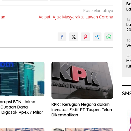
Ba
L
Pos selanjutnya
aan
Adipati Ajak Masyarakat Lawan Corona
14
La
20
Gu
10
Wa
28
M
Ki
SMS
orupsi BTN, Jaksa
KPK : Kerugian Negara dalam
 Dugaan Dana
Investasi Fiktif PT Taspen Telah
Digasak Rp4.67 Miliar
Dikembalikan