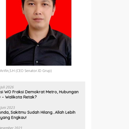
 Arifin,S.H (CEO Senator.ID Grup)
 Juli 2026
si WO Fraksi Demokrat Metro, Hubungan
 – Walikota Retak?
 Juni 2023
unda, Sakitmu Sudah Hilang…Allah Lebih
yang Engkau!
Desember 2021