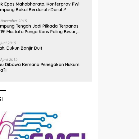
k Epos Mahabharata, Konferprov PWI
ampung Bakal Berdarah-Darah?
 November 2015
mpung Tengah Jadi Pilkada Terpanas
15! Mustafa Punya Kans Paling Besar,
nadi Jadi Kuda Hitam
 Juni 2015
h, Dukun Banjir Duit
 April 2015
au Dibawa Kemana Penegakan Hukum
ta?!
I