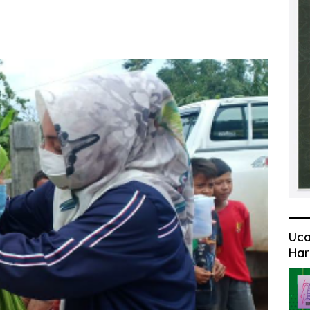
Uca
Har