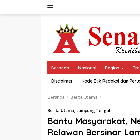
Langsung
ke
konten
Beranda
Nasional
Region
Tre
Disclaimer
Kode Etik Redaksi dan Per
Beranda
Berita Utama
Berita Utama
,
Lampung Tengah
Bantu Masyarakat, N
Relawan Bersinar L