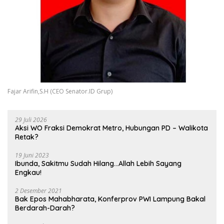
Fajar Arifin,S.H (CEO Senator.ID Grup)
29 Juli 2026
Aksi WO Fraksi Demokrat Metro, Hubungan PD – Walikota
Retak?
19 Juni 2023
Ibunda, Sakitmu Sudah Hilang…Allah Lebih Sayang
Engkau!
2 Desember 2021
Bak Epos Mahabharata, Konferprov PWI Lampung Bakal
Berdarah-Darah?