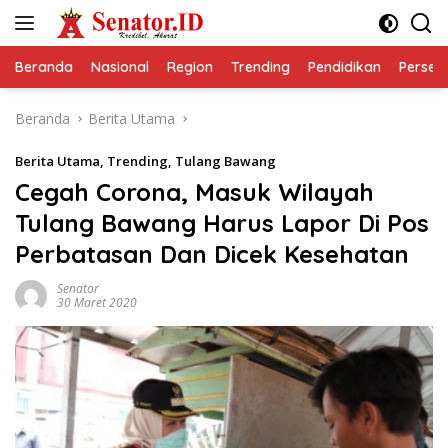
Langsung
ke
konten
Beranda
Nasional
Region
Trending
Pendidikan
Perseps
Beranda
Berita Utama
Berita Utama
,
Trending
,
Tulang Bawang
Cegah Corona, Masuk Wilayah
Tulang Bawang Harus Lapor Di Pos
Perbatasan Dan Dicek Kesehatan
Senator
30 Maret 2020