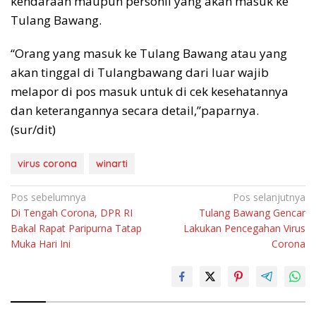
kendaraan maupun personil yang akan masuk ke
Tulang Bawang.
“Orang yang masuk ke Tulang Bawang atau yang
akan tinggal di Tulangbawang dari luar wajib
melapor di pos masuk untuk di cek kesehatannya
dan keterangannya secara detail,”paparnya.
(sur/dit)
virus corona
winarti
Navigasi
Pos sebelumnya
Pos selanjutnya
Di Tengah Corona, DPR RI
Tulang Bawang Gencar
pos
Bakal Rapat Paripurna Tatap
Lakukan Pencegahan Virus
Muka Hari Ini
Corona