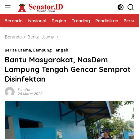
Langsung
ke
konten
Beranda
Nasional
Region
Trending
Pendidikan
Perseps
Beranda
Berita Utama
Berita Utama
,
Lampung Tengah
Bantu Masyarakat, NasDem
Lampung Tengah Gencar Semprot
Disinfektan
Senator
28 Maret 2020