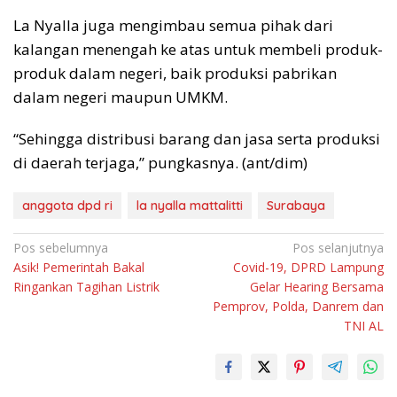
La Nyalla juga mengimbau semua pihak dari
kalangan menengah ke atas untuk membeli produk-
produk dalam negeri, baik produksi pabrikan
dalam negeri maupun UMKM.
“Sehingga distribusi barang dan jasa serta produksi
di daerah terjaga,” pungkasnya. (ant/dim)
anggota dpd ri
la nyalla mattalitti
Surabaya
Navigasi
Pos sebelumnya
Pos selanjutnya
Asik! Pemerintah Bakal
Covid-19, DPRD Lampung
pos
Ringankan Tagihan Listrik
Gelar Hearing Bersama
Pemprov, Polda, Danrem dan
TNI AL