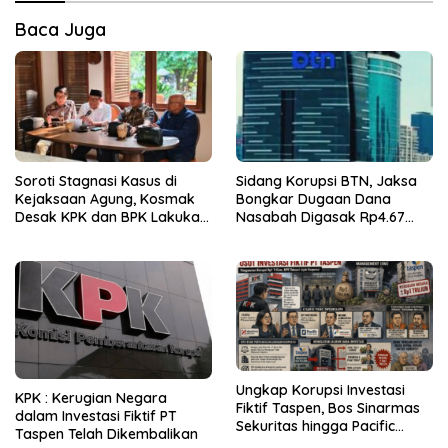
Baca Juga
Soroti Stagnasi Kasus di
Sidang Korupsi BTN, Jaksa
Kejaksaan Agung, Kosmak
Bongkar Dugaan Dana
Desak KPK dan BPK Lakukan
Nasabah Digasak Rp4.67
Audit
Miliar
Ungkap Korupsi Investasi
KPK : Kerugian Negara
Fiktif Taspen, Bos Sinarmas
dalam Investasi Fiktif PT
Sekuritas hingga Pacific
Taspen Telah Dikembalikan
Sekuritas Diperiksa