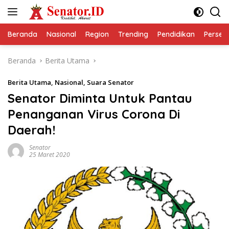
Langsung
ke
konten
Beranda
Nasional
Region
Trending
Pendidikan
Perseps
Beranda
Berita Utama
Berita Utama
,
Nasional
,
Suara Senator
Senator Diminta Untuk Pantau
Penanganan Virus Corona Di
Daerah!
Senator
25 Maret 2020