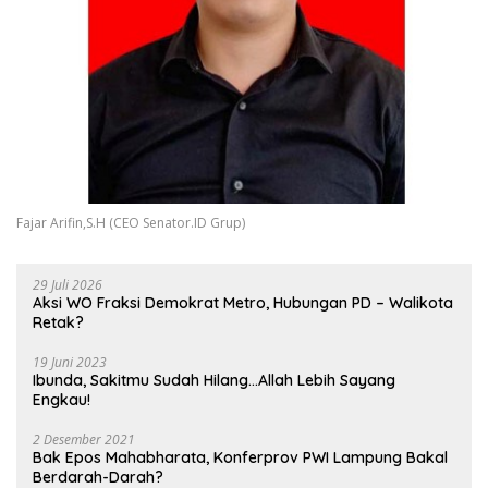
Fajar Arifin,S.H (CEO Senator.ID Grup)
29 Juli 2026
Aksi WO Fraksi Demokrat Metro, Hubungan PD – Walikota
Retak?
19 Juni 2023
Ibunda, Sakitmu Sudah Hilang…Allah Lebih Sayang
Engkau!
2 Desember 2021
Bak Epos Mahabharata, Konferprov PWI Lampung Bakal
Berdarah-Darah?