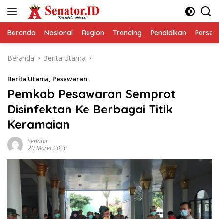
Langsung
ke
konten
Beranda
Nasional
Region
Trending
Pendidikan
Perseps
Beranda
Berita Utama
Berita Utama
,
Pesawaran
Pemkab Pesawaran Semprot
Disinfektan Ke Berbagai Titik
Keramaian
Senator
20 Maret 2020