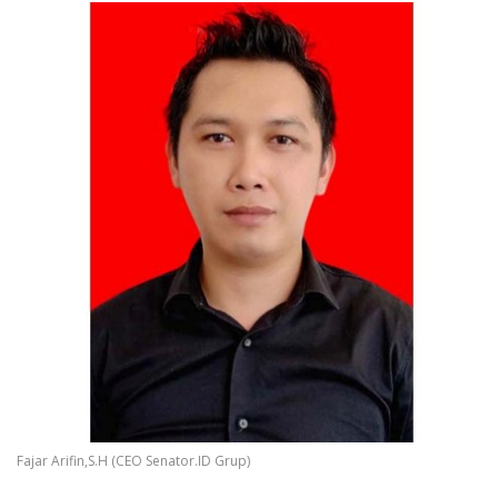
Fajar Arifin,S.H (CEO Senator.ID Grup)