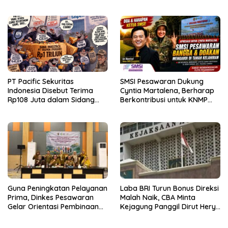
Sekuritas Diperiksa
PT Pacific Sekuritas
SMSI Pesawaran Dukung
Indonesia Disebut Terima
Cyntia Martalena, Berharap
Rp108 Juta dalam Sidang
Berkontribusi untuk KNMP
Investasi Fiktif PT Taspen
Pesawaran
Guna Peningkatan Pelayanan
Laba BRI Turun Bonus Direksi
Prima, Dinkes Pesawaran
Malah Naik, CBA Minta
Gelar Orientasi Pembinaan
Kejagung Panggil Dirut Hery
Terhadap Kader Posyandu
Gunardi.