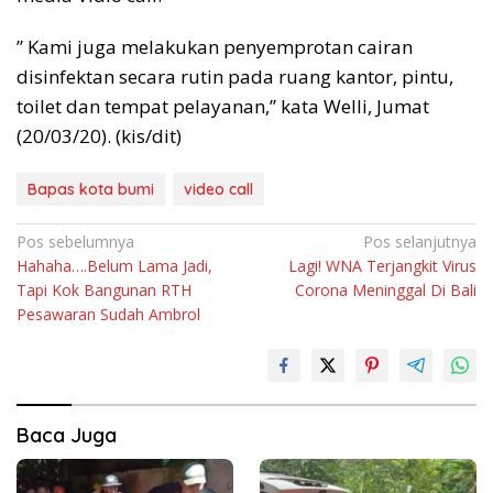
” Kami juga melakukan penyemprotan cairan
disinfektan secara rutin pada ruang kantor, pintu,
toilet dan tempat pelayanan,” kata Welli, Jumat
(20/03/20). (kis/dit)
Bapas kota bumi
video call
Navigasi
Pos sebelumnya
Pos selanjutnya
Hahaha….Belum Lama Jadi,
Lagi! WNA Terjangkit Virus
pos
Tapi Kok Bangunan RTH
Corona Meninggal Di Bali
Pesawaran Sudah Ambrol
Baca Juga