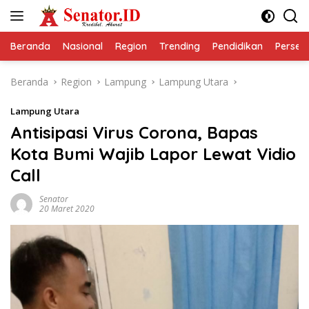
Langsung
ke
konten
Beranda
Nasional
Region
Trending
Pendidikan
Perseps
Beranda
Region
Lampung
Lampung Utara
Lampung Utara
Antisipasi Virus Corona, Bapas
Kota Bumi Wajib Lapor Lewat Vidio
Call
Senator
20 Maret 2020