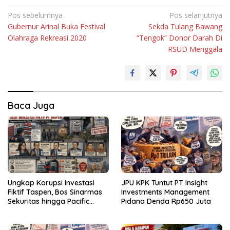
Navigasi
Pos sebelumnya
Pos selanjutnya
Gubernur Arinal Buka Festival
Sekda Tulang Bawang
pos
Olahraga Rekreasi 2020
“Tengok” Donor Darah Di
RSUD Menggala
Baca Juga
Ungkap Korupsi Investasi
JPU KPK Tuntut PT Insight
Fiktif Taspen, Bos Sinarmas
Investments Management
Sekuritas hingga Pacific
Pidana Denda Rp650 Juta
Sekuritas Diperiksa