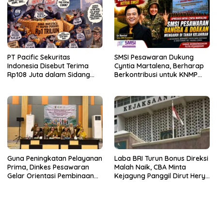
PT Pacific Sekuritas
SMSI Pesawaran Dukung
Indonesia Disebut Terima
Cyntia Martalena, Berharap
Rp108 Juta dalam Sidang
Berkontribusi untuk KNMP
Investasi Fiktif PT Taspen
Pesawaran
Guna Peningkatan Pelayanan
Laba BRI Turun Bonus Direksi
Prima, Dinkes Pesawaran
Malah Naik, CBA Minta
Gelar Orientasi Pembinaan
Kejagung Panggil Dirut Hery
Terhadap Kader Posyandu
Gunardi.