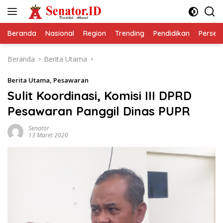
Langsung
ke
konten
Beranda
Nasional
Region
Trending
Pendidikan
Perseps
Beranda
Berita Utama
Berita Utama
,
Pesawaran
Sulit Koordinasi, Komisi III DPRD
Pesawaran Panggil Dinas PUPR
Senator
13 Maret 2020