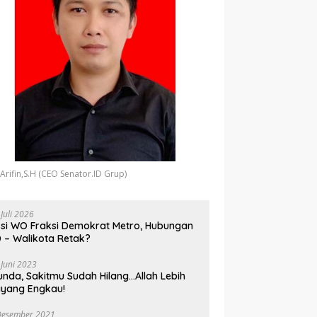
 Arifin,S.H (CEO Senator.ID Grup)
 Juli 2026
si WO Fraksi Demokrat Metro, Hubungan
 – Walikota Retak?
 Juni 2023
unda, Sakitmu Sudah Hilang…Allah Lebih
yang Engkau!
Desember 2021