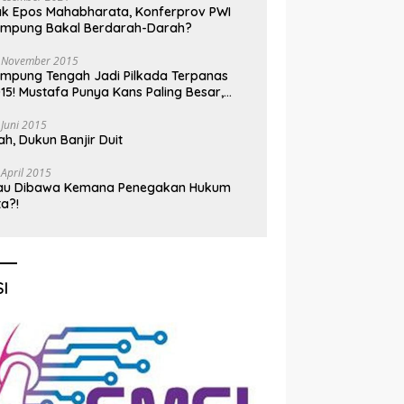
k Epos Mahabharata, Konferprov PWI
ampung Bakal Berdarah-Darah?
 November 2015
mpung Tengah Jadi Pilkada Terpanas
15! Mustafa Punya Kans Paling Besar,
nadi Jadi Kuda Hitam
 Juni 2015
h, Dukun Banjir Duit
 April 2015
au Dibawa Kemana Penegakan Hukum
ta?!
I