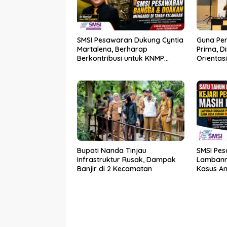
SMSI Pesawaran Dukung Cyntia
Guna Pe
Martalena, Berharap
Prima, D
Berkontribusi untuk KNMP
Orientas
Pesawaran
Kader P
Bupati Nanda Tinjau
SMSI Pes
Infrastruktur Rusak, Dampak
Lambann
Banjir di 2 Kecamatan
Kasus A