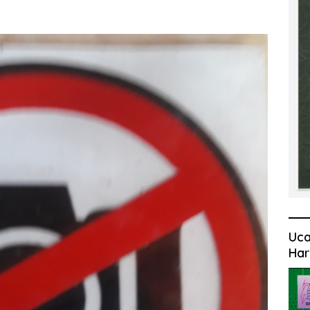
Uca
Har