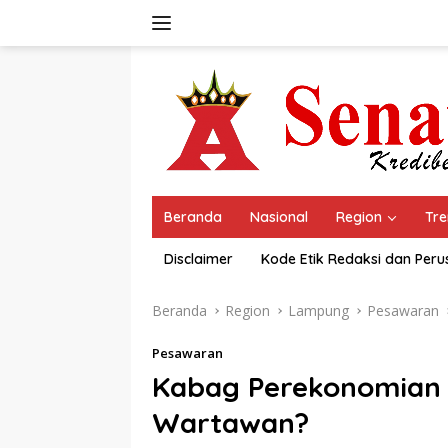
Langsung
ke
konten
Beranda
Nasional
Region
Tre
Disclaimer
Kode Etik Redaksi dan Per
Beranda
Region
Lampung
Pesawaran
Pesawaran
Kabag Perekonomian 
Wartawan?