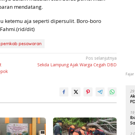
ebaran mendatang.
u ketemu aja seperti dipersulit. Boro-boro
Fahmi.(rid/dit)
 pemkab pesawaran
Pos selanjutnya
t
Sekda Lampung Ajak Warga Cegah DBD
epok
Fajar
29
Ak
PD
19
Ib
Sa
2 