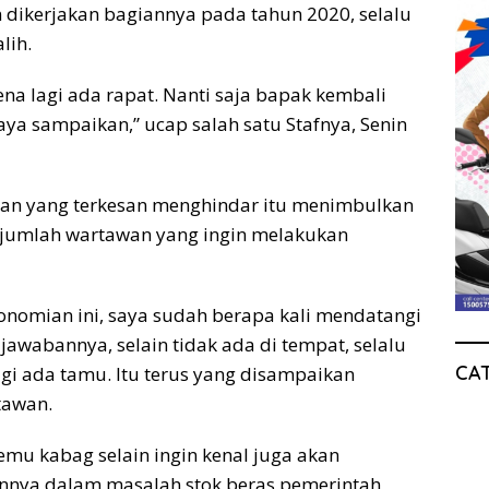
 dikerjakan bagiannya pada tahun 2020, selalu
lih.
rena lagi ada rapat. Nanti saja bapak kembali
aya sampaikan,” ucap salah satu Stafnya, Senin
ian yang terkesan menghindar itu menimbulkan
sejumlah wartawan yang ingin melakukan
onomian ini, saya sudah berapa kali mendatangi
 jawabannya, selain tidak ada di tempat, selalu
CA
agi ada tamu. Itu terus yang disampaikan
tawan.
emu kabag selain ingin kenal juga akan
nnya dalam masalah stok beras pemerintah