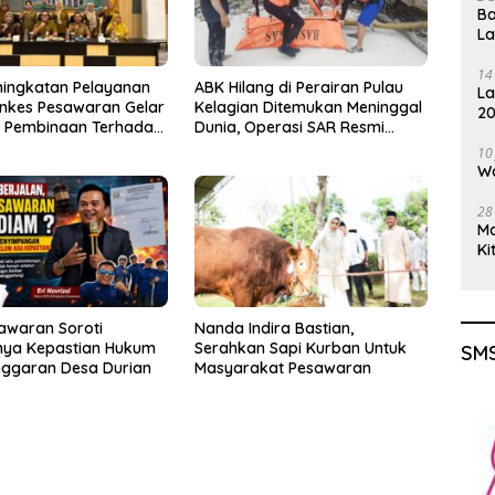
Ba
L
14
ningkatan Pelayanan
ABK Hilang di Perairan Pulau
La
inkes Pesawaran Gelar
Kelagian Ditemukan Meninggal
20
i Pembinaan Terhadap
Dunia, Operasi SAR Resmi
Gu
osyandu
Ditutup
10
Wa
28
M
Ki
awaran Soroti
Nanda Indira Bastian,
ya Kepastian Hukum
Serahkan Sapi Kurban Untuk
SMS
nggaran Desa Durian
Masyarakat Pesawaran