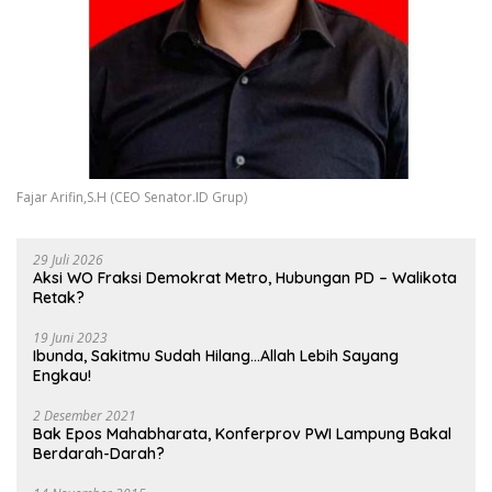
Fajar Arifin,S.H (CEO Senator.ID Grup)
29 Juli 2026
Aksi WO Fraksi Demokrat Metro, Hubungan PD – Walikota
Retak?
19 Juni 2023
Ibunda, Sakitmu Sudah Hilang…Allah Lebih Sayang
Engkau!
2 Desember 2021
Bak Epos Mahabharata, Konferprov PWI Lampung Bakal
Berdarah-Darah?