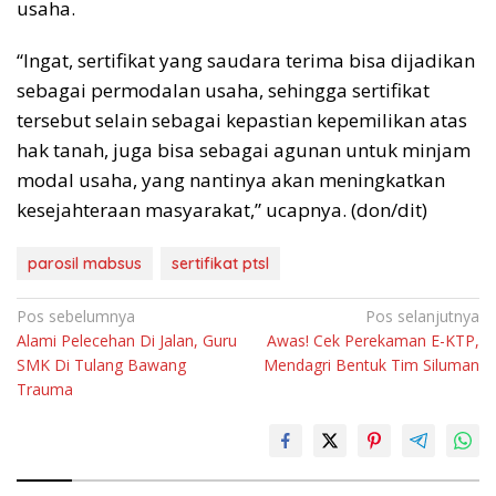
usaha.
“Ingat, sertifikat yang saudara terima bisa dijadikan
sebagai permodalan usaha, sehingga sertifikat
tersebut selain sebagai kepastian kepemilikan atas
hak tanah, juga bisa sebagai agunan untuk minjam
modal usaha, yang nantinya akan meningkatkan
kesejahteraan masyarakat,” ucapnya. (don/dit)
parosil mabsus
sertifikat ptsl
Navigasi
Pos sebelumnya
Pos selanjutnya
Alami Pelecehan Di Jalan, Guru
Awas! Cek Perekaman E-KTP,
pos
SMK Di Tulang Bawang
Mendagri Bentuk Tim Siluman
Trauma