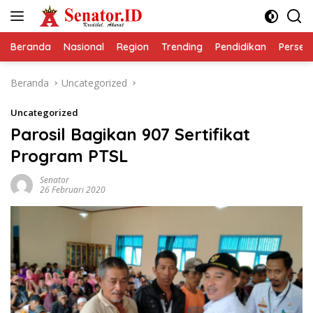
Langsung
ke
konten
Beranda
Nasional
Region
Trending
Pendidikan
Perseps
Beranda
Uncategorized
Uncategorized
Parosil Bagikan 907 Sertifikat
Program PTSL
Senator
26 Februari 2020