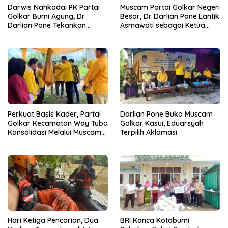
Darwis Nahkodai PK Partai
Muscam Partai Golkar Negeri
Golkar Bumi Agung, Dr
Besar, Dr Darlian Pone Lantik
Darlian Pone Tekankan
Asmawati sebagai Ketua
Penguatan Soliditas Kader
Pimpinan Kecamatan
Perkuat Basis Kader, Partai
Darlian Pone Buka Muscam
Golkar Kecamatan Way Tuba
Golkar Kasui, Eduarsyah
Konsolidasi Melalui Muscam
Terpilih Aklamasi
dan GELAM
Hari Ketiga Pencarian, Dua
BRI Kanca Kotabumi