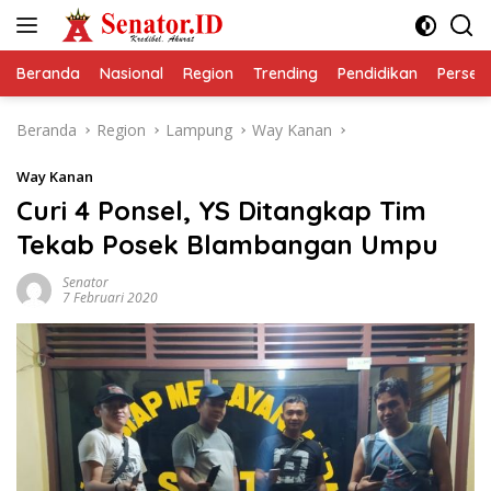
Langsung
ke
konten
Beranda
Nasional
Region
Trending
Pendidikan
Perseps
Beranda
Region
Lampung
Way Kanan
Way Kanan
Curi 4 Ponsel, YS Ditangkap Tim
Tekab Posek Blambangan Umpu
Senator
7 Februari 2020