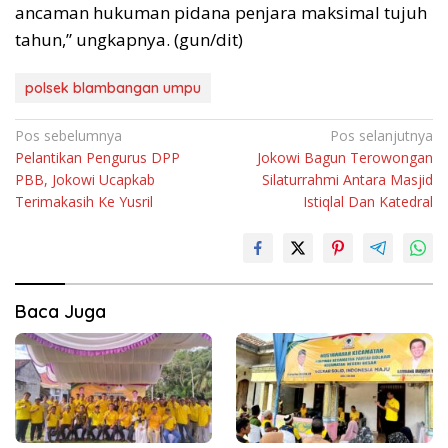
ancaman hukuman pidana penjara maksimal tujuh
tahun,” ungkapnya. (gun/dit)
polsek blambangan umpu
Navigasi
Pos sebelumnya
Pos selanjutnya
Pelantikan Pengurus DPP
Jokowi Bagun Terowongan
pos
PBB, Jokowi Ucapkab
Silaturrahmi Antara Masjid
Terimakasih Ke Yusril
Istiqlal Dan Katedral
Baca Juga