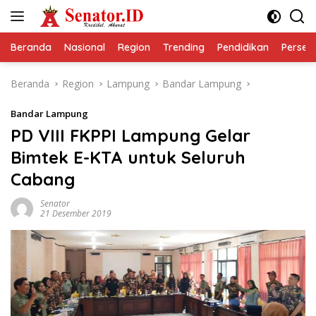
Langsung
ke
konten
Beranda
Nasional
Region
Trending
Pendidikan
Perseps
Beranda
Region
Lampung
Bandar Lampung
Bandar Lampung
PD VIII FKPPI Lampung Gelar
Bimtek E-KTA untuk Seluruh
Cabang
Senator
21 Desember 2019