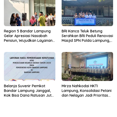
Region 5 Bandar Lampung
BRI Kanca Teluk Betung
Gelar Apresiasi Nasabah
Serahkan BRI Peduli Renovasi
Pensiun, Wujudkan Layanan
Masjid SPN Polda Lampung,
Prima bagi Purnabakti
Wujud Nyata Dukungan
terhadap Sarana Ibadah
Belanja Suvenir Pemkot
Mirza Nahkodai HKTI
Bandar Lampung Janggal,
Lampung, Konsolidasi Petani
Kok Bisa Dana Ratusan Juta
dan Nelayan Jadi Prioritas
Dikembalikan ke PPTK!
Hadapi Musim Kemarau