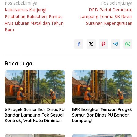
Navigasi
Pos sebelumnya
Pos selanjutnya
Kabasarnas Kunjungi
DPD Partai Demokrat
pos
Pelabuhan Bakauheni Pantau
Lampung Terima SK Revisi
Arus Liburan Natal dan Tahun
Susunan Kepengurusan
Baru
Baca Juga
6 Proyek Sumur Bor Dinas PU
BPK Bongkar Temuan Proyek
Bandar Lampung Tak Sesuai
Sumur Bor Dinas PU Bandar
Kontrak, Wali Kota Diminta
Lampung!
Bertindak!