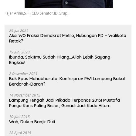
Fajar Arifin,S.H (CEO Senator.ID Grup)
29 Juli 2026
Aksi WO Fraksi Demokrat Metro, Hubungan PD – Walikota
Retak?
19 Juni 2023
Ibunda, Sakitmu Sudah Hilang…Allah Lebih Sayang
Engkau!
2 Desember 2021
Bak Epos Mahabharata, Konferprov PWI Lampung Bakal
Berdarah-Darah?
14 November 2015
Lampung Tengah Jadi Pilkada Terpanas 2015! Mustafa
Punya Kans Paling Besar, Gunadi Jadi Kuda Hitam
10 Juni 2015
Wah, Dukun Banjir Duit
28 April 2015