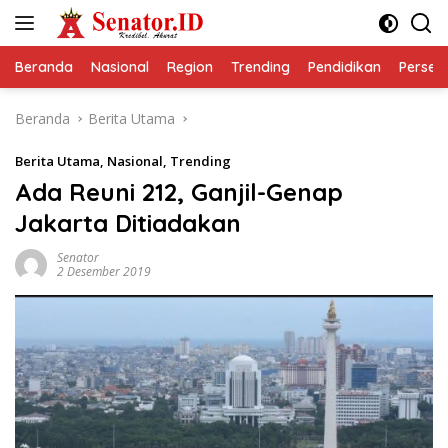
Langsung
ke
konten
Beranda
Nasional
Region
Trending
Pendidikan
Perseps
Beranda
Berita Utama
Berita Utama
,
Nasional
,
Trending
Ada Reuni 212, Ganjil-Genap
Jakarta Ditiadakan
Senator
2 Desember 2019