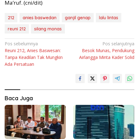
Ma’ruf. (cni/dit)
212
anies baswedan
ganjil genap
lalu lintas
reuni 212
silang monas
Navigasi
Pos sebelumnya
Pos selanjutnya
Reuni 212, Anies Baswesan:
Besok Munas, Pendukung
pos
Tanpa Keadilan Tak Mungkin
Airlangga Minta Kader Solid
Ada Persatuan
Baca Juga