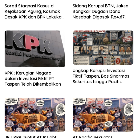
Soroti Stagnasi Kasus di
Sidang Korupsi BTN, Jaksa
Kejaksaan Agung, Kosmak
Bongkar Dugaan Dana
Desak KPK dan BPK Lakukan
Nasabah Digasak Rp4.67
Audit
Miliar
Ungkap Korupsi Investasi
KPK : Kerugian Negara
Fiktif Taspen, Bos Sinarmas
dalam Investasi Fiktif PT
Sekuritas hingga Pacific
Taspen Telah Dikembalikan
Sekuritas Diperiksa
JPU KPK Tuntut PT Insight
PT Pacific Sekuritas